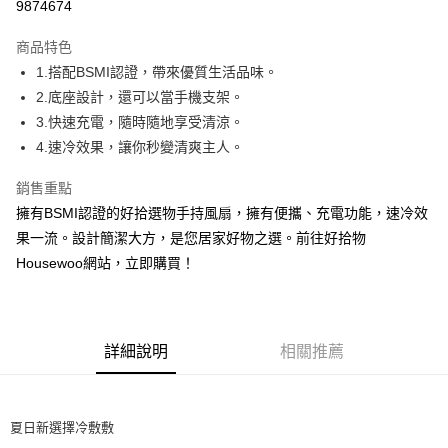
9874674
3 期 0 利率 每期
NT$166
21家銀行
商品特色
合作金庫商業銀行
第一商業銀行
超商取貨付款
1.搭配BSMI認證，帶來優質生活品味。
華南商業銀行
彰化商業銀行
2.底座設計，還可以當手機支架。
ATM付款
上海商業儲蓄銀行
台北富邦商業銀行
國泰世華商業銀行
兆豐國際商業銀行
3.快速充電，隨時隨地享受清涼。
貨到付款
臺灣中小企業銀行
台中商業銀行
4.速冷效果，讓你秒變清爽主人。
匯豐（台灣）商業銀行
華泰商業銀行
聯邦商業銀行
遠東國際商業銀行
運送方式
銷售重點
元大商業銀行
永豐商業銀行
擁有BSMI認證的好拾選物手持風扇，擁有便攜、充電功能，速冷效
全家取貨 付款
玉山商業銀行
星展（台灣）商業銀行
果一流。設計簡潔大方，是您居家好物之選。前往好拾物
每筆NT$80，滿NT$499(含以上)免運費
台新國際商業銀行
中國信託商業銀行
Housewoo網站，立即購買！
台灣樂天信用卡公司
7-11取貨 付款
每筆NT$80，滿NT$499(含以上)免運費
宅配
詳細說明
相關推薦
每筆NT$100，滿NT$499(含以上)免運費
貨到付款
夏日新選擇冷敷敷
每筆NT$150，滿NT$2,000(含以上)免運費