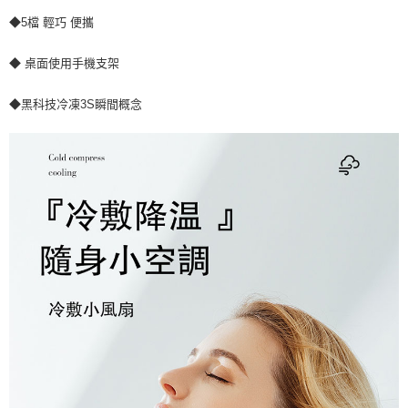
◆5檔 輕巧 便攜
◆ 桌面使用手機支架
◆黑科技冷凍3S瞬間概念