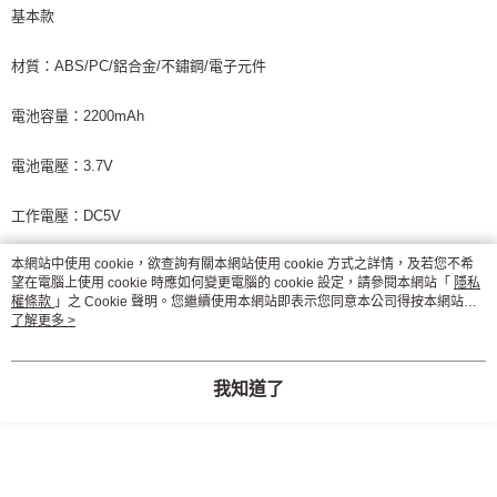
基本款
材質：ABS/PC/鋁合金/不鏽鋼/電子元件
電池容量：2200mAh
電池電壓：3.7V
工作電壓：DC5V
本網站中使用 cookie，欲查詢有關本網站使用 cookie 方式之詳情，及若您不希
輸出功率：≤10W
望在電腦上使用 cookie 時應如何變更電腦的 cookie 設定，請參閱本網站「
隱私
權條款
」之 Cookie 聲明。您繼續使用本網站即表示您同意本公司得按本網站使
產品尺寸：約5.8*6.78*16.28cm
用條款之 Cookie 聲明使用 cookie。
了解更多 >
充電電流：1A
我知道了
充電時間：約3小時
產品重量：180g