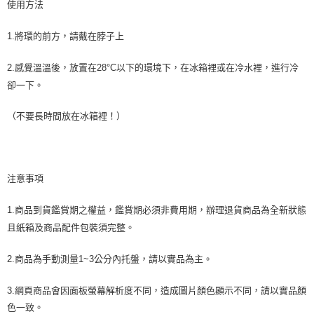
使用方法
1.將環的前方，請戴在脖子上
2.感覺溫溫後，放置在28°C以下的環境下，在冰箱裡或在冷水裡，進行冷
卻一下。
（不要長時間放在冰箱裡！）
注意事項
1.商品到貨鑑賞期之權益，鑑賞期必須非費用期，辦理退貨商品為全新狀態
且紙箱及商品配件包裝須完整。
2.商品為手動測量1~3公分內托盤，請以實品為主。
3.網頁商品會因面板螢幕解析度不同，造成圖片顏色顯示不同，請以實品顏
色一致。