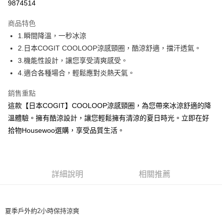
9874514
3 期 0 利率 每期
NT$306
21家銀行
商品特色
合作金庫商業銀行
第一商業銀行
超商取貨付款
1.瞬間降溫，一秒冰涼
華南商業銀行
彰化商業銀行
2.日本COGIT COOLOOP涼感頸圈，酷涼舒適，擋汗透氣。
ATM付款
上海商業儲蓄銀行
台北富邦商業銀行
國泰世華商業銀行
兆豐國際商業銀行
3.機能性設計，讓您享受清爽感受。
貨到付款
臺灣中小企業銀行
台中商業銀行
4.適合各種場合，輕鬆應對炎熱天氣。
匯豐（台灣）商業銀行
華泰商業銀行
聯邦商業銀行
遠東國際商業銀行
運送方式
銷售重點
元大商業銀行
永豐商業銀行
這款【日本COGIT】COOLOOP涼感頸圈，為您帶來冰涼舒適的降
全家取貨 付款
玉山商業銀行
星展（台灣）商業銀行
溫體驗。擁有酷涼設計，讓您輕鬆擁有清涼的夏日時光。立即在好
每筆NT$80，滿NT$499(含以上)免運費
台新國際商業銀行
中國信託商業銀行
拾物Housewoo選購，享受品質生活。
台灣樂天信用卡公司
7-11取貨 付款
每筆NT$80，滿NT$499(含以上)免運費
宅配
詳細說明
相關推薦
每筆NT$100，滿NT$499(含以上)免運費
貨到付款
夏季戶外約2小時保持涼爽
每筆NT$150，滿NT$2,000(含以上)免運費