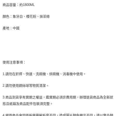
商品容量：約1800ML
顏色：象牙白、櫻花粉、抹茶綠
產地：中國
使用注意事項：
1.請勿在釬焊、快速、洗碗機、烘碗機、消毒機中使用。
2.請勿使用鋼絲球等物質清潔。
3.商品到貨享有賞期之權益，鑑賞期必須非費用期，辦理退貨商品為全新狀
態且紙箱及商品配件包裝須完整。
4.網頁商品會因面板螢幕解析度不同，造成圖片顏色顯示不同，請以實品顏