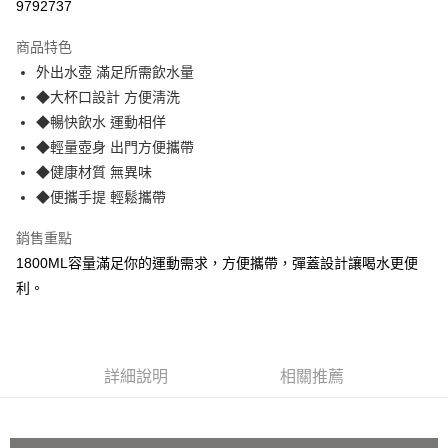
9792737
3 期 0 利率 每期
NT$96
21家銀行
商品特色
合作金庫商業銀行
第一商業銀行
超商取貨付款
外出水壺 滿足所需飲水量
華南商業銀行
彰化商業銀行
◆大杯口設計 方便淸洗
Apple Pay
上海商業儲蓄銀行
台北富邦商業銀行
國泰世華商業銀行
兆豐國際商業銀行
◆暢快飲水 運動相佯
ATM付款
臺灣中小企業銀行
台中商業銀行
◆輕量壺身 出門方便攜帶
匯豐（台灣）商業銀行
華泰商業銀行
◆健康材質 無異味
貨到付款
聯邦商業銀行
遠東國際商業銀行
◆便攜手提 輕鬆攜帶
元大商業銀行
永豐商業銀行
運送方式
玉山商業銀行
星展（台灣）商業銀行
銷售重點
台新國際商業銀行
中國信託商業銀行
全家取貨 付款
1800ML容量滿足你的運動需求，方便攜帶，彈蓋設計讓喝水更便
台灣樂天信用卡公司
每筆NT$80，滿NT$499(含以上)免運費
利。
7-11取貨 付款
每筆NT$80，滿NT$499(含以上)免運費
詳細說明
相關推薦
宅配
每筆NT$100，滿NT$499(含以上)免運費