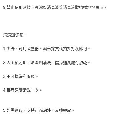
9.禁止使用酒精、高濃度消毒液等消毒液體擦拭地墊表面。
淸清潔保養：
1.少許，可用吸塵器、濕布擦拭或拍抖打灰即可。
2.大面積污垢，清潔劑淸洗，陰涼通風處存放乾。
3.不可機洗和開頭。
4.每月建議淸洗一次。
5.如需領取，支持正面朝外，反捲領取。