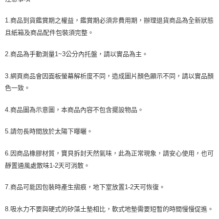
1.商品到貨鑑賞期之權益，鑑賞期必須非費用期，辦理退貨商品為全新狀態
且紙箱及商品配件包裝須完整。
2.商品為手動測量1~3公分內托盤，請以實品為主。
3.網頁商品會因面板螢幕解析度不同，造成圖片顏色顯示不同，請以實品顏
色一致。
4.商品圖為示意圖，本商品內容不包含擺設物品。
5.請勿長時間放於太陽下曝曬。
6.因商品橡膠材質，寶貝拆封天然氣味，此為正常現象，請安心使用，也可
靜置通風處散味1-2天可消散。
7.商品可能因包裝時產生摺痕，地下室放置1-2天可恢復。
8.吸水力不要與硬式的矽藻土墊相比，軟式地墊需要短暫的時間慢慢促進。