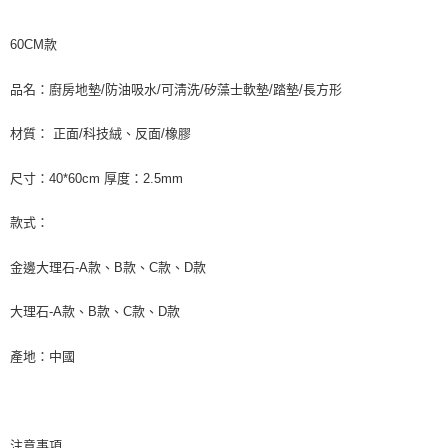
２．訂單成立數日內，您將收到繳費通知簡訊。
貨到付款
３．收到繳費通知簡訊後14天內，點擊此簡訊中的連結，可透過四大超商／
60CM款
ATM／網路銀行／等多元方式進行付款，方視為交易完成。
每筆NT$150，滿NT$2,000(含以上)免運費
※ 請注意：結帳手續完成當下不需立刻繳費，但若您需要取消訂單，請聯絡
購買商品的店家。未經商家同意取消之訂單仍視為有效，需透過AFTEE先享
品名：廚房地墊/防油吸水/可淸洗/矽藻士軟墊/踏墊/長方形
後付繳納相關費用。
※ 交易是否成功請以「AFTEE先享後付 」之結帳頁面顯示為準，若有關於
材質： 正面/科技絨、反面/橡膠
是否繳費成功／繳費後需取消欲退款等相關疑問，請聯繫「AFTEE先享後付
客戶支援中心」
https://netprotections.freshdesk.com/support/home
尺寸：40*60cm 厚度：2.5mm
【注意事項】
１．透過由恩沛科技股份有限公司提供之「AFTEE先享後付」服務完成之交
款式：
易，需依本服務之必要範圍內提供個人資料，並將交易相關給付款項請求債
權轉讓予恩沛科技股份有限公司。
金邊大理石-A款、B款、C款、D款
２．關於個人資料處理事宜，請瀏覽以下網址：
https://aftee.tw/terms/#terms3
３．未成年的使用者請事先徵得法定代理人或監護人之同意方可使用
大理石-A款、B款、C款、D款
「AFTEE先享後付」，若未經同意申辦者引起之損失，本公司不負相關責
任。
產地：中國
４．使用「AFTEE先享後付」時，將依據個別帳號之用戶狀況，依本公司即
時審查核予不同之上限額度；若仍有額度不足之情形，本公司將視審查結果
請求用戶進行身份認證。
５．嚴禁一人註冊多個帳號或使用他人資訊註冊。若發現惡意使用之情形，
恩沛科技股份有限公司將有權停止該用戶之使用額度並採取法律行動。
注意事項