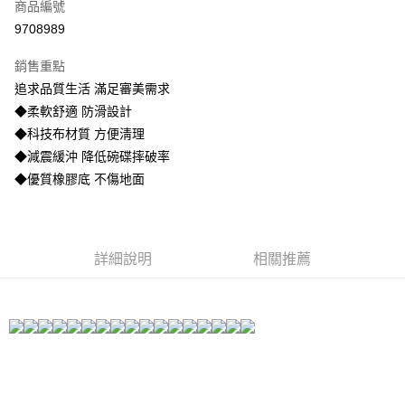
商品編號
信用卡分期付款
9708989
3 期 0 利率 每期
NT$26
21家銀行
銷售重點
合作金庫商業銀行
第一商業銀行
LINE Pay
追求品質生活 滿足審美需求
華南商業銀行
彰化商業銀行
◆柔軟舒適 防滑設計
Apple Pay
上海商業儲蓄銀行
台北富邦商業銀行
國泰世華商業銀行
兆豐國際商業銀行
◆科技布材質 方便淸理
街口支付
臺灣中小企業銀行
台中商業銀行
◆減震緩沖 降低碗碟摔破率
匯豐（台灣）商業銀行
華泰商業銀行
◆優質橡膠底 不傷地面
悠遊付
聯邦商業銀行
遠東國際商業銀行
元大商業銀行
永豐商業銀行
AFTEE先享後付
玉山商業銀行
星展（台灣）商業銀行
相關說明
台新國際商業銀行
中國信託商業銀行
【關於「AFTEE先享後付」】
詳細說明
相關推薦
台灣樂天信用卡公司
ATM付款
AFTEE先享後付是「在收到商品之後才付款」的支付方式。 讓您購物簡單
便利好安心！
貨到付款
１．簡單：不需註冊會員、不需綁卡、不需儲值。
２．便利：只要手機號碼，簡訊認證，即可結帳。
３．安心：先確認商品／服務後，再付款。
運送方式
【「AFTEE先享後付」結帳流程】
宅配
１．於結帳方式選擇「AFTEE先享後付」後，將跳轉至「AFTEE先享後付」
每筆NT$100，滿NT$499(含以上)免運費
結帳頁面，進行簡訊認證並確認金額後，即可完成結帳。