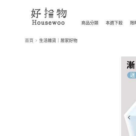
商品分類
本週下殺
限
首頁
生活雜貨｜居家好物