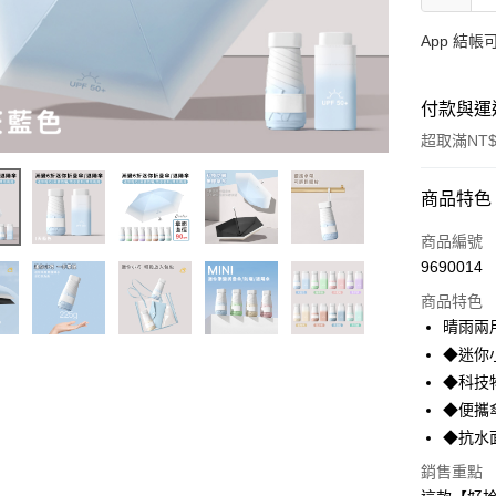
App 結
付款與運
超取滿NT$
付款方式
商品特色
信用卡一
商品編號
9690014
超商取貨
商品特色
LINE Pay
晴雨兩
◆迷你
Apple Pay
◆科技
街口支付
◆便攜
◆抗水
悠遊付
銷售重點
AFTEE先