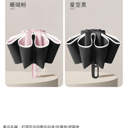
產品名稱：扣環反向自動勾勾傘/折疊傘/遮陽傘