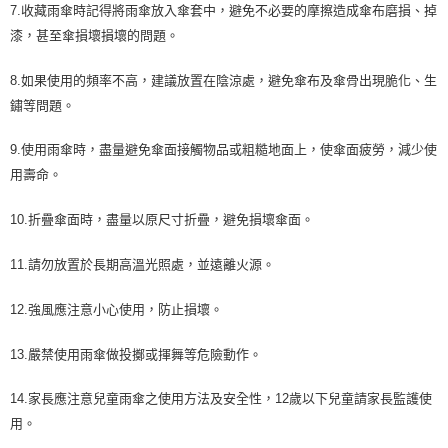
7.收藏雨傘時記得將雨傘放入傘套中，避免不必要的摩擦造成傘布磨損、掉
漆，甚至傘損壞損壞的問題。
8.如果使用的頻率不高，建議放置在陰涼處，避免傘布及傘骨出現脆化、生
鏽等問題。
9.使用雨傘時，盡量避免傘面接觸物品或粗糙地面上，使傘面疲勞，減少使
用壽命。
10.折疊傘面時，盡量以原尺寸折疊，避免損壞傘面。
11.請勿放置於長期高溫光照處，並遠離火源。
12.強風應注意小心使用，防止損壞。
13.嚴禁使用雨傘做投擲或揮舞等危險動作。
14.家長應注意兒童雨傘之使用方法及安全性，12歲以下兒童請家長監護使
用。