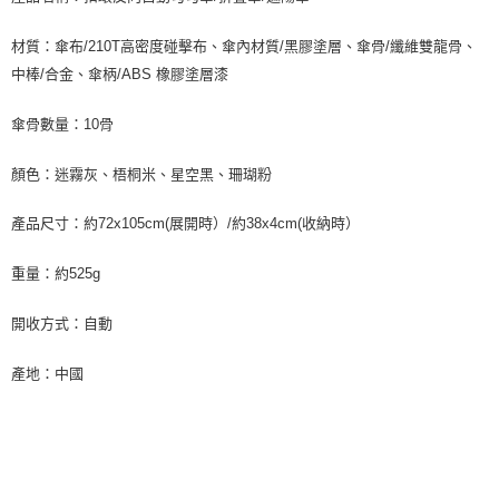
材質：傘布/210T高密度碰擊布、傘內材質/黑膠塗層、傘骨/纖維雙龍骨、
中棒/合金、傘柄/ABS 橡膠塗層漆
傘骨數量：10骨
顏色：迷霧灰、梧桐米、星空黑、珊瑚粉
產品尺寸：約72x105cm(展開時）/約38x4cm(收納時）
重量：約525g
開收方式：自動
產地：中國