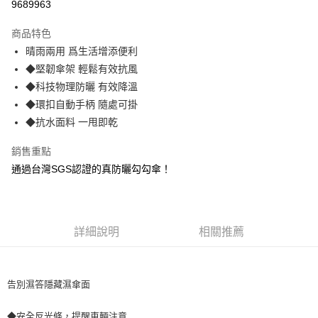
9689963
LINE Pay
商品特色
Apple Pay
晴雨兩用 爲生活增添便利
◆堅韌傘架 輕鬆有效抗風
街口支付
◆科技物理防曬 有效降溫
悠遊付
◆環扣自動手柄 隨處可掛
◆抗水面料 一甩即乾
AFTEE先享後付
相關說明
銷售重點
【關於「AFTEE先享後付」】
通過台灣SGS認證的真防曬勾勾傘！
ATM付款
AFTEE先享後付是「在收到商品之後才付款」的支付方式。 讓您購物簡單
便利好安心！
貨到付款
１．簡單：不需註冊會員、不需綁卡、不需儲值。
２．便利：只要手機號碼，簡訊認證，即可結帳。
３．安心：先確認商品／服務後，再付款。
運送方式
詳細說明
相關推薦
【「AFTEE先享後付」結帳流程】
全家取貨 付款
１．於結帳方式選擇「AFTEE先享後付」後，將跳轉至「AFTEE先享後付」
每筆NT$80，滿NT$499(含以上)免運費
結帳頁面，進行簡訊認證並確認金額後，即可完成結帳。
告別濕答隱藏濕傘面
２．訂單成立數日內，您將收到繳費通知簡訊。
7-11取貨 付款
３．收到繳費通知簡訊後14天內，點擊此簡訊中的連結，可透過四大超商／
ATM／網路銀行／等多元方式進行付款，方視為交易完成。
◆安全反光條，提醒車輛注意