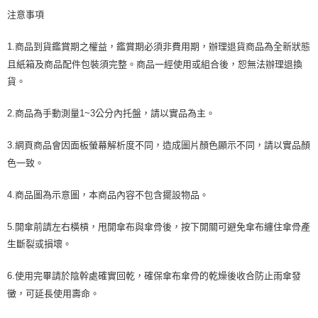
注意事項
1.商品到貨鑑賞期之權益，鑑賞期必須非費用期，辦理退貨商品為全新狀態
且紙箱及商品配件包裝須完整。商品一經使用或組合後，恕無法辦理退換
貨。
2.商品為手動測量1~3公分內托盤，請以實品為主。
3.網頁商品會因面板螢幕解析度不同，造成圖片顏色顯示不同，請以實品顏
色一致。
4.商品圖為示意圖，本商品內容不包含擺設物品。
5.開傘前請左右橫槓，甩開傘布與傘骨後，按下開關可避免傘布纏住傘骨產
生斷裂或損壞。
6.使用完畢請於陰幹處確實回乾，確保傘布傘骨的乾燥後收合防止雨傘發
黴，可延長使用壽命。