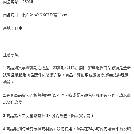
商品容量：250ML
商品尺寸：約6.9cmX6.9CMX高11cm
產地：日本
注意事項
1.商品到貨享鑑賞期之權益，鑑賞期並非試用期，辦理退貨商品必須是全新
狀態且紙箱及商品配件包裝須完整。商品一經使用或組裝後,恕無法辦理退
換貨。
2.網頁商品會因面板螢幕解析度不同，造成圖片顏色呈現略有不同，請以實
品顏色為準。
3.商品為人工丈量略有1~3公分內誤差，請以實品為主。
4.商品收到時若有破損或裂痕，請勿使用，並請在24小時內向購買平台反映