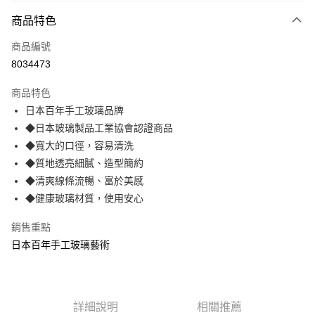
商品特色
Apple Pay
商品編號
街口支付
8034473
悠遊付
商品特色
AFTEE先享後付
日本百年手工玻璃品牌
相關說明
◆日本玻璃製品工業協會認證商品
【關於「AFTEE先享後付」】
ATM付款
AFTEE先享後付是「在收到商品之後才付款」的支付方式。 讓您購物簡單
◆寬大的口徑，容易清洗
便利好安心！
◆質地透亮細膩、造型簡約
貨到付款
１．簡單：不需註冊會員、不需綁卡、不需儲值。
◆清爽線條流暢、富於美感
２．便利：只要手機號碼，簡訊認證，即可結帳。
３．安心：先確認商品／服務後，再付款。
◆健康玻璃材質，使用安心
運送方式
【「AFTEE先享後付」結帳流程】
宅配
銷售重點
１．於結帳方式選擇「AFTEE先享後付」後，將跳轉至「AFTEE先享後付」
日本百年手工玻璃藝術
每筆NT$100，滿NT$499(含以上)免運費
結帳頁面，進行簡訊認證並確認金額後，即可完成結帳。
２．訂單成立數日內，您將收到繳費通知簡訊。
貨到付款
３．收到繳費通知簡訊後14天內，點擊此簡訊中的連結，可透過四大超商／
ATM／網路銀行／等多元方式進行付款，方視為交易完成。
每筆NT$150，滿NT$2,000(含以上)免運費
※ 請注意：結帳手續完成當下不需立刻繳費，但若您需要取消訂單，請聯絡
詳細說明
相關推薦
購買商品的店家。未經商家同意取消之訂單仍視為有效，需透過AFTEE先享