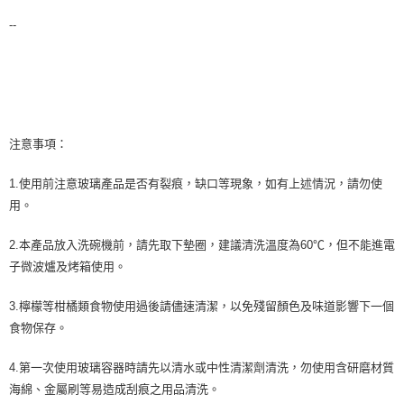
--
注意事項：
1.使用前注意玻璃產品是否有裂痕，缺口等現象，如有上述情況，請勿使
用。
2.本產品放入洗碗機前，請先取下墊圈，建議清洗溫度為60℃，但不能進電
子微波爐及烤箱使用。
3.檸檬等柑橘類食物使用過後請儘速清潔，以免殘留顏色及味道影響下一個
食物保存。
4.第一次使用玻璃容器時請先以清水或中性清潔劑清洗，勿使用含研磨材質
海綿、金屬刷等易造成刮痕之用品清洗。