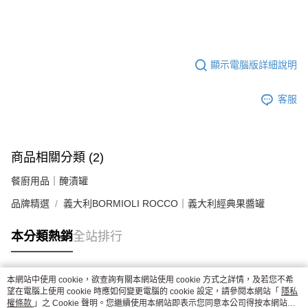
顯示電腦版詳細說明
客服
商品相關分類 (2)
餐廚用品｜醃漬罐
品牌精選
義大利BORMIOLI ROCCO｜義大利經典果醬罐
本分類熱銷
全站排行
本網站中使用 cookie，欲查詢有關本網站使用 cookie 方式之詳情，及若您不希
熱門標籤
望在電腦上使用 cookie 時應如何變更電腦的 cookie 設定，請參閱本網站「
隱私
權條款
」之 Cookie 聲明。您繼續使用本網站即表示您同意本公司得按本網站使