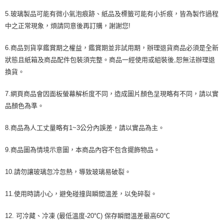
5.玻璃製品可能有微小氣泡痕跡、紙品及標籤可能有小折痕，皆為製作過程
中之正常現象，煩請同意後再訂購，謝謝您!
6.商品到貨享鑑賞期之權益，鑑賞期並非試用期，辦理退貨商品必須是全新
狀態且紙箱及商品配件包裝須完整。商品一經使用或組裝後,恕無法辦理退
換貨。
7.網頁商品會因面板螢幕解析度不同，造成圖片顏色呈現略有不同，請以實
品顏色為準。
8.商品為人工丈量略有1~3公分內誤差，請以實品為主。
9.商品圖為情境示意圖，本商品內容不包含擺飾物品。
10.請勿讓玻璃忽冷忽熱，導致玻璃易破裂。
11.使用時請小心，避免碰撞與瞬間溫差，以免碎裂。
12. 可冷藏、冷凍 (最低溫度-20℃) 保存瞬間溫差最高60℃