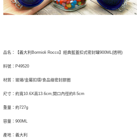
品名：【義大利Bormioli Rocco】經典藍蓋扣式密封罐900ML(透明)
料號：P49520
材質：玻璃/金屬扣環/食品級密封膠圈
尺寸：約寬10.6X高13.6cm;開口內徑約8.5cm
重量：約727g
容量：900ML
產地：義大利