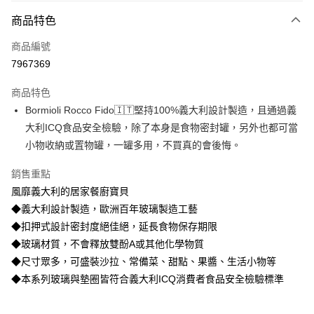
商品特色
Apple Pay
商品編號
街口支付
7967369
悠遊付
商品特色
AFTEE先享後付
Bormioli Rocco Fido🇮🇹堅持100%義大利設計製造，且通過義
相關說明
大利ICQ食品安全檢驗，除了本身是食物密封罐，另外也都可當
【關於「AFTEE先享後付」】
ATM付款
AFTEE先享後付是「在收到商品之後才付款」的支付方式。 讓您購物簡單
小物收納或置物罐，一罐多用，不買真的會後悔。
便利好安心！
貨到付款
１．簡單：不需註冊會員、不需綁卡、不需儲值。
銷售重點
２．便利：只要手機號碼，簡訊認證，即可結帳。
風靡義大利的居家餐廚寶貝
３．安心：先確認商品／服務後，再付款。
運送方式
◆義大利設計製造，歐洲百年玻璃製造工藝
【「AFTEE先享後付」結帳流程】
宅配
◆扣押式設計密封度絕佳絕，延長食物保存期限
１．於結帳方式選擇「AFTEE先享後付」後，將跳轉至「AFTEE先享後付」
◆玻璃材質，不會釋放雙酚A或其他化學物質
每筆NT$100，滿NT$499(含以上)免運費
結帳頁面，進行簡訊認證並確認金額後，即可完成結帳。
２．訂單成立數日內，您將收到繳費通知簡訊。
◆尺寸眾多，可盛裝沙拉、常備菜、甜點、果醬、生活小物等
貨到付款
３．收到繳費通知簡訊後14天內，點擊此簡訊中的連結，可透過四大超商／
◆本系列玻璃與墊圈皆符合義大利ICQ消費者食品安全檢驗標準
ATM／網路銀行／等多元方式進行付款，方視為交易完成。
每筆NT$150，滿NT$2,000(含以上)免運費
※ 請注意：結帳手續完成當下不需立刻繳費，但若您需要取消訂單，請聯絡
購買商品的店家。未經商家同意取消之訂單仍視為有效，需透過AFTEE先享