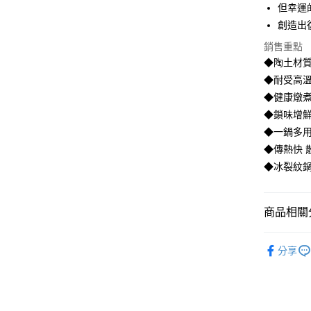
ATM付款
但幸運
AFTEE
便利好安
創造出
貨到付款
１．簡單
銷售重點
２．便利
３．安心
◆陶土材質
運送方式
◆耐受高溫
【「AFT
◆健康燉煮
１．於結帳
宅配
付」結帳
◆鎖味增鮮
每筆NT$1
２．訂單
◆一鍋多
３．收到繳
／ATM／
貨到付款
◆傳熱快 
※ 請注意
每筆NT$1
◆冰裂紋
絡購買商品
先享後付
※ 交易是
是否繳費成
商品相關分
付客戶支
餐廚用品
【注意事
分享
１．透過由
品牌精選
交易，需
求債權轉
２．關於
https://aft