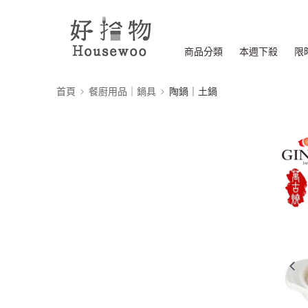
商品分類
本週下殺
限
首頁
餐廚用品｜鍋具
陶鍋｜土鍋