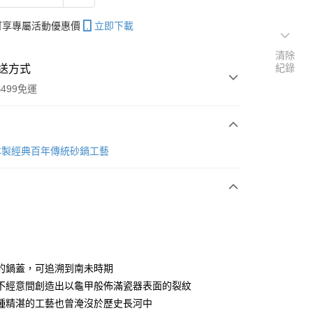
帳可享專屬活動優惠價
立即下載
清除
紀錄
送方式
499免運
次付款
本製經典百年傳統砂鍋工藝
的鍋蓋，可追溯到南未時期
享後付
不經意間創造出以龜甲般佈滿瓷器表面的裂紋
種精湛的工藝也曾淹沒於歷史長河中
FTEE先享後付」】