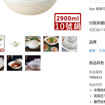
App 結
付款與運
宅配滿NT$
付款方式
品牌
信用卡一
銀峯｜日
LINE Pay
商品特色
Apple Pay
商品編號
街口支付
7966912
商品特色
悠遊付
冰裂紋
AFTEE先
哥窯在
相關說明
雖然這
【關於「A