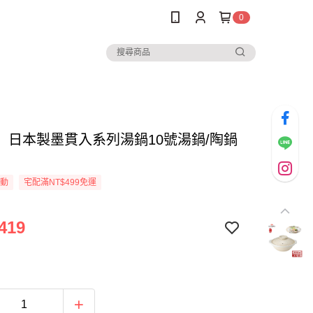
0
】日本製墨貫入系列湯鍋10號湯鍋/陶鍋
活動
宅配滿NT$499免運
419