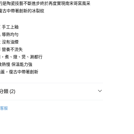
的是陶瓷技藝不斷進步終於再度實現南宋哥窯風采
先享後付是「在收到商品之後才付款」的支付方式。 讓您購物簡單
心！
復古中帶著創新的冰裂紋
：不需註冊會員、不需綁卡、不需儲值。
：只要手機號碼，簡訊認證，即可結帳。
：先確認商品／服務後，再付款。
 手工上釉
 導熱均勻
EE先享後付」結帳流程】
 沒有油煙
方式選擇「AFTEE先享後付」後，將跳轉至「AFTEE先享後
頁面，進行簡訊認證並確認金額後，即可完成結帳。
 營養不流失
00，滿NT$499(含以上)免運費
成立數日內，您將收到繳費通知簡訊。
用，煮、燉、煲、涮都行
費通知簡訊後14天內，點擊此簡訊中的連結，可透過四大超商
網路銀行／等多元方式進行付款，方視為交易完成。
散熱慢 保溫能力強
：結帳手續完成當下不需立刻繳費，但若您需要取消訂單，請聯
50，滿NT$2,000(含以上)免運費
鍋蓋，復古中帶著創新
的店家。未經商家同意取消之訂單仍視為有效，需透過AFTEE
繳納相關費用。
否成功請以「AFTEE先享後付 」之結帳頁面顯示為準，若有關於
功／繳費後需取消欲退款等相關疑問，請聯繫「AFTEE先享後
類 (2)
援中心」
https://netprotections.freshdesk.com/support/home
｜鍋具
陶鍋｜土鍋
項】
客服
恩沛科技股份有限公司提供之「AFTEE先享後付」服務完成之
銀峰｜日本原產手工陶鍋
依本服務之必要範圍內提供個人資料，並將交易相關給付款項請
讓予恩沛科技股份有限公司。
個人資料處理事宜，請瀏覽以下網址：
ee.tw/terms/#terms3