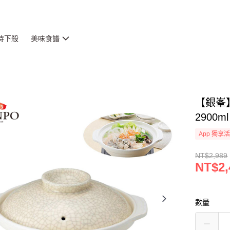
時下殺
美味食譜
【銀峯
2900ml
App 獨享
NT$2,989
NT$2,
數量