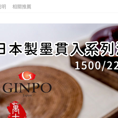
３．未成
說明
相關推薦
「AFTE
任。
４．使用「
即時審查
結果請求
５．嚴禁
形，恩沛
動。