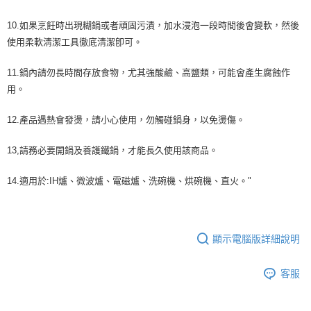
10.如果烹飪時出現糊鍋或者頑固污漬，加水浸泡一段時間後會變軟，然後
使用柔軟淸潔工具徹底淸潔卽可。
11.鍋內請勿長時間存放食物，尤其強酸鹼、高鹽類，可能會產生腐蝕作
用。
12.產品遇熱會發燙，請小心使用，勿觸碰鍋身，以免燙傷。
13,請務必要開鍋及養護鐵鍋，才能長久使用該商品。
14.適用於:IH爐、微波爐、電磁爐、洗碗機、烘碗機、直火。"
顯示電腦版詳細說明
客服