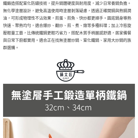
鐵鍛造搭配窒化防鏽技術，提升鍋體硬度與耐用度，減少日常養鍋負擔。
無化學塗層設計，避免高溫使用時塗層剝落疑慮，透過正確開鍋與熱鍋潤
油，可形成物理性不沾效果，煎蛋、煎魚、快炒都更順手。圓底鍋身導熱
快速、聚熱均勻，適合爆炒、翻炒、煎、煮、燉等多種料理；加上冷態旋
壓輕量工藝，比傳統鐵鍋更輕巧省力，搭配木質手柄握感舒適，居家備餐
與日常下廚都實用。適合正在找無塗層炒鍋、窒化鐵鍋、家用大炒鍋的族
群選購。