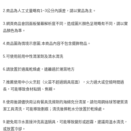
2.商品為人工丈量略有1~3公分內誤差，請以實品為主。
3.網頁商品會因面板螢幕解析度不同，造成圖片顏色呈現略有不同，請以實
品顏色為準。
4.商品圖為情境示意圖,本商品內容不包含擺飾物品。
5.可使用前用中性清潔劑及清水清洗
6.請放置於通風乾燥處，遠離過於潮濕地方
7.推薦使用中小火烹飪（火苗不超過鍋具底面），火力過大或空燒時間過
長，可能導致食材粘鍋、焦糊。
8.使用後請儘快用沾有餐具洗滌劑的海綿充分淸潔，請勿用鋼絲球等硬質清
潔工具淸洗，可能導致劃痕；清洗後擦乾水分放置於乾燥處。
9.避免用冷水直接沖洗高溫鍋具，可能導致變形或起霧，建議用溫水清洗，
或放置冷卻。