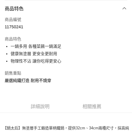
3 期 0 利率 每期
NT$133
21家銀行
商品特色
合作金庫商業銀行
第一商業銀行
LINE Pay
商品編號
華南商業銀行
彰化商業銀行
11750241
Apple Pay
上海商業儲蓄銀行
台北富邦商業銀行
國泰世華商業銀行
兆豐國際商業銀行
商品特色
街口支付
臺灣中小企業銀行
台中商業銀行
一鍋多用 各種菜餚一鍋滿足
匯豐（台灣）商業銀行
華泰商業銀行
悠遊付
健康無塗層 更安全更耐用
聯邦商業銀行
遠東國際商業銀行
元大商業銀行
永豐商業銀行
物理性不沾 讓你吃得更安心
ATM付款
玉山商業銀行
星展（台灣）商業銀行
台新國際商業銀行
中國信託商業銀行
貨到付款
銷售重點
台灣樂天信用卡公司
嚴選純鐵打造 耐用不燒穿
運送方式
宅配
每筆NT$100，滿NT$499(含以上)免運費
詳細說明
相關推薦
貨到付款
每筆NT$150，滿NT$2,000(含以上)免運費
【鍋太后】無塗層手工鍛造單柄鐵鍋，提供32cm、34cm兩種尺寸，採高純