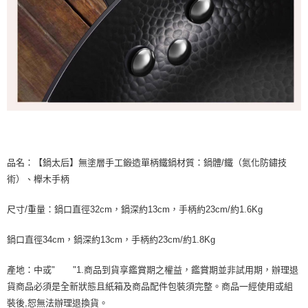
品名：【鍋太后】無塗層手工鍛造單柄鐵鍋材質：鍋體/鐵（氮化防鏽技
術）、櫸木手柄
尺寸/重量：鍋口直徑32cm，鍋深約13cm，手柄約23cm/約1.6Kg
鍋口直徑34cm，鍋深約13cm，手柄約23cm/約1.8Kg
產地：中或"
"1.商品到貨享鑑賞期之權益，鑑賞期並非試用期，辦理退
貨商品必須是全新狀態且紙箱及商品配件包裝須完整。商品一經使用或組
裝後,恕無法辦理退換貨。