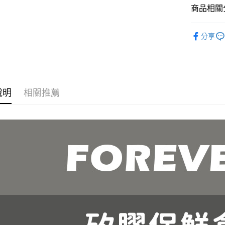
運送方式
商品相關分
元大商
玉山商
全家取貨 
餐廚用品
台新國
分享
每筆NT$8
台灣樂
7-11取貨
每筆NT$8
宅配
說明
相關推薦
每筆NT$1
貨到付款
每筆NT$1