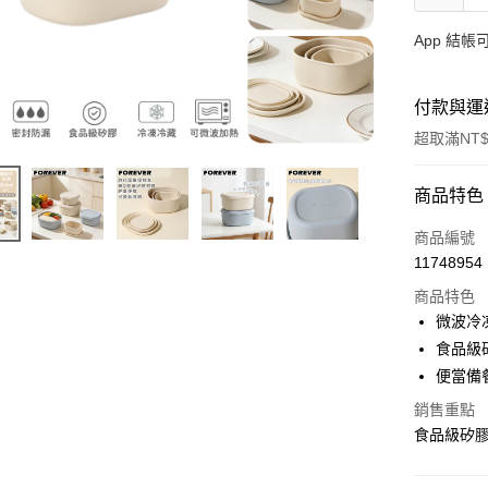
App 結
付款與運
超取滿NT$
付款方式
商品特色
信用卡一
商品編號
11748954
信用卡分
商品特色
3 期 
微波冷
合作金
食品級
超商取貨
華南商
便當備
ATM付款
上海商
銷售重點
國泰世
貨到付款
食品級矽膠
臺灣中
匯豐（
聯邦商