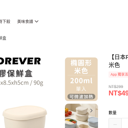
時下殺
美味食譜
鮮盒
【日本F
米色
App 獨享
NT$299
NT$4
數量