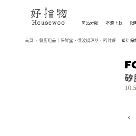
商品分類
本週下殺
限
首頁
餐廚用品｜保鮮盒、微波調理器、密封罐
塑料保