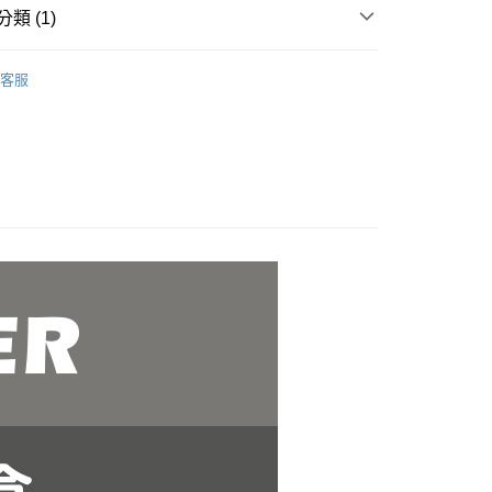
類 (1)
業銀行
永豐商業銀行
業銀行
星展（台灣）商業銀行
付款
｜保鮮盒、微波調理器、密封罐
塑料保鮮盒
際商業銀行
中國信託商業銀行
客服
0，滿NT$499(含以上)免運費
天信用卡公司
 付款
0，滿NT$499(含以上)免運費
00，滿NT$499(含以上)免運費
50，滿NT$2,000(含以上)免運費