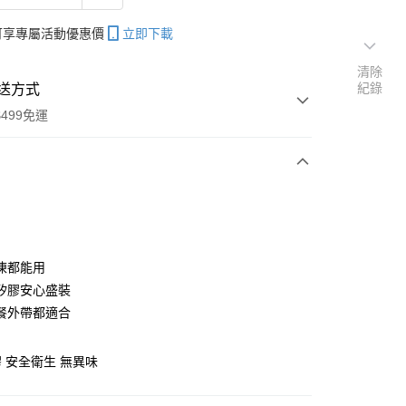
帳可享專屬活動優惠價
立即下載
清除
紀錄
送方式
499免運
次付款
期付款
0 利率 每期
NT$16
21家銀行
凍都能用
庫商業銀行
第一商業銀行
矽膠安心盛裝
付款
業銀行
彰化商業銀行
餐外帶都適合
業儲蓄銀行
台北富邦商業銀行
華商業銀行
兆豐國際商業銀行
 安全衛生 無異味
小企業銀行
台中商業銀行
台灣）商業銀行
華泰商業銀行
業銀行
遠東國際商業銀行