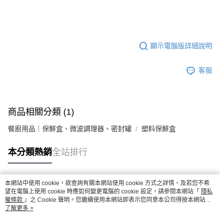
顯示電腦版詳細說明
客服
商品相關分類 (1)
餐廚用品｜保鮮盒、微波調理器、密封罐
塑料保鮮盒
本分類熱銷
全站排行
本網站中使用 cookie，欲查詢有關本網站使用 cookie 方式之詳情，及若您不希
熱門標籤
望在電腦上使用 cookie 時應如何變更電腦的 cookie 設定，請參閱本網站「
隱私
權條款
」之 Cookie 聲明。您繼續使用本網站即表示您同意本公司得按本網站使
用條款之 Cookie 聲明使用 cookie。
了解更多 >