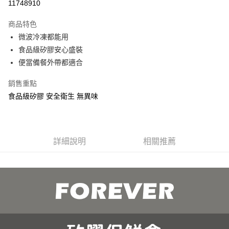
11748910
3 期 0 利率 每期
NT$26
21家銀行
商品特色
合作金庫商業銀行
第一商業銀行
超商取貨付款
微波冷凍都能用
華南商業銀行
彰化商業銀行
食品級矽膠安心盛裝
ATM付款
上海商業儲蓄銀行
台北富邦商業銀行
國泰世華商業銀行
兆豐國際商業銀行
便當備餐外帶都適合
貨到付款
臺灣中小企業銀行
台中商業銀行
銷售重點
匯豐（台灣）商業銀行
華泰商業銀行
聯邦商業銀行
遠東國際商業銀行
運送方式
食品級矽膠 安全衛生 無異味
元大商業銀行
永豐商業銀行
全家取貨 付款
玉山商業銀行
星展（台灣）商業銀行
每筆NT$80，滿NT$499(含以上)免運費
台新國際商業銀行
中國信託商業銀行
台灣樂天信用卡公司
詳細說明
相關推薦
7-11取貨 付款
每筆NT$80，滿NT$499(含以上)免運費
宅配
每筆NT$100，滿NT$499(含以上)免運費
貨到付款
每筆NT$150，滿NT$2,000(含以上)免運費