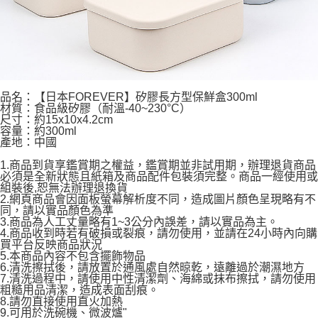
品名：【日本FOREVER】矽膠長方型保鮮盒300ml
材質：食品級矽膠（耐溫-40~230°C）
尺寸：約15x10x4.2cm
容量：約300ml
產地：中國
1.商品到貨享鑑賞期之權益，鑑賞期並非試用期，辦理退貨商品
必須是全新狀態且紙箱及商品配件包裝須完整。商品一經使用或
組裝後,恕無法辦理退換貨
2.網頁商品會因面板螢幕解析度不同，造成圖片顏色呈現略有不
同，請以實品顏色為準
3.商品為人工丈量略有1~3公分內誤差，請以實品為主。
4.商品收到時若有破損或裂痕，請勿使用，並請在24小時內向購
買平台反映商品狀況
5.本商品內容不包含擺飾物品
6.清洗擦拭後，請放置於通風處自然晾乾，遠離過於潮濕地方
7.清洗過程中，請使用中性清潔劑、海綿或抹布擦拭，請勿使用
粗糙用品清潔，造成表面刮痕。
8.請勿直接使用直火加熱
9.可用於洗碗機、微波爐"