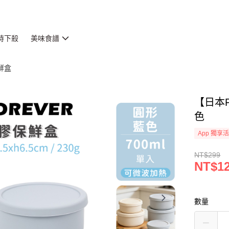
時下殺
美味食譜
鮮盒
【日本F
色
App 獨享
NT$299
NT$1
數量