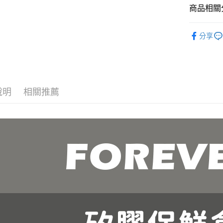
運送方式
商品相關分
元大商
玉山商
全家取貨 
餐廚用品
台新國
分享
每筆NT$8
台灣樂
7-11取貨
每筆NT$8
宅配
說明
相關推薦
每筆NT$1
貨到付款
每筆NT$1