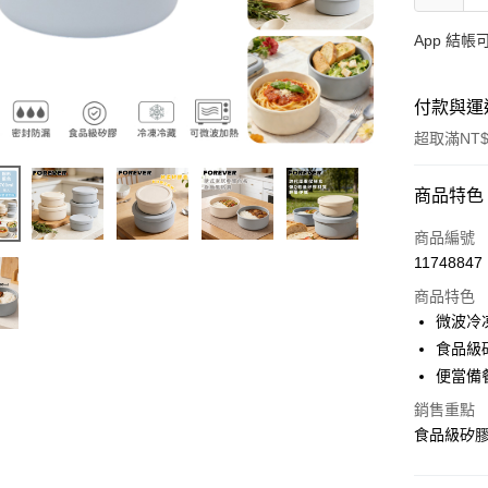
App 結
付款與運
超取滿NT$
付款方式
商品特色
信用卡一
商品編號
11748847
信用卡分
商品特色
3 期 
微波冷
合作金
食品級
超商取貨
華南商
便當備
ATM付款
上海商
銷售重點
國泰世
貨到付款
食品級矽膠
臺灣中
匯豐（
聯邦商