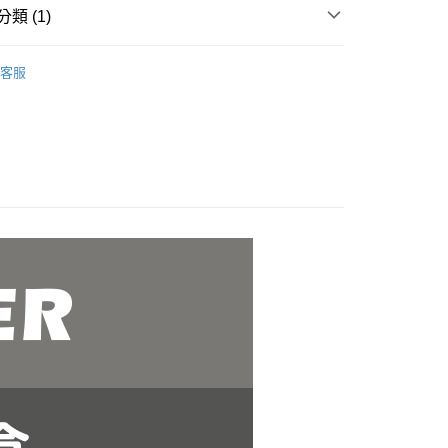
類 (1)
業銀行
永豐商業銀行
業銀行
星展（台灣）商業銀行
付款
｜保鮮盒、微波調理器、密封罐
塑料保鮮盒
際商業銀行
中國信託商業銀行
客服
0，滿NT$499(含以上)免運費
天信用卡公司
 付款
0，滿NT$499(含以上)免運費
00，滿NT$499(含以上)免運費
50，滿NT$2,000(含以上)免運費