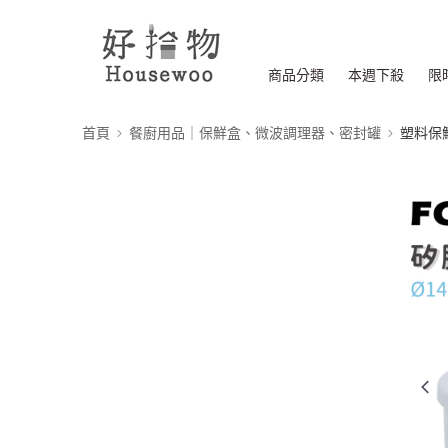
商品分類
本週下殺
限
首頁
餐廚用品｜保鮮盒、微波調理器、密封罐
塑料保