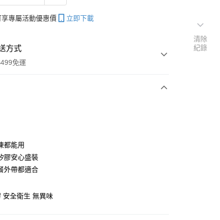
帳可享專屬活動優惠價
立即下載
清除
紀錄
送方式
499免運
次付款
期付款
0 利率 每期
NT$43
21家銀行
凍都能用
庫商業銀行
第一商業銀行
矽膠安心盛裝
付款
業銀行
彰化商業銀行
餐外帶都適合
業儲蓄銀行
台北富邦商業銀行
華商業銀行
兆豐國際商業銀行
 安全衛生 無異味
小企業銀行
台中商業銀行
台灣）商業銀行
華泰商業銀行
業銀行
遠東國際商業銀行