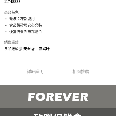
11748833
3 期 0 利率 每期
NT$49
21家銀行
商品特色
合作金庫商業銀行
第一商業銀行
超商取貨付款
微波冷凍都能用
華南商業銀行
彰化商業銀行
食品級矽膠安心盛裝
ATM付款
上海商業儲蓄銀行
台北富邦商業銀行
國泰世華商業銀行
兆豐國際商業銀行
便當備餐外帶都適合
貨到付款
臺灣中小企業銀行
台中商業銀行
銷售重點
匯豐（台灣）商業銀行
華泰商業銀行
聯邦商業銀行
遠東國際商業銀行
運送方式
食品級矽膠 安全衛生 無異味
元大商業銀行
永豐商業銀行
全家取貨 付款
玉山商業銀行
星展（台灣）商業銀行
每筆NT$80，滿NT$499(含以上)免運費
台新國際商業銀行
中國信託商業銀行
台灣樂天信用卡公司
詳細說明
相關推薦
7-11取貨 付款
每筆NT$80，滿NT$499(含以上)免運費
宅配
每筆NT$100，滿NT$499(含以上)免運費
貨到付款
每筆NT$150，滿NT$2,000(含以上)免運費