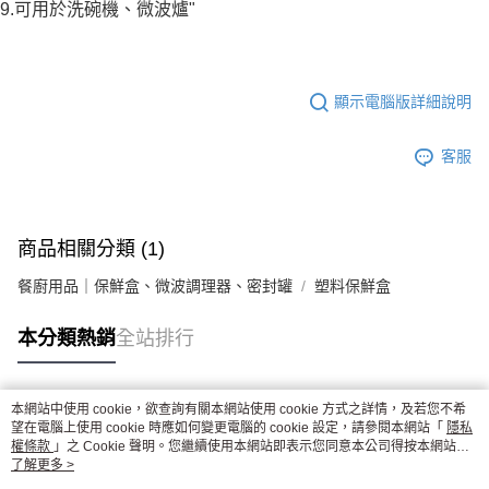
9.可用於洗碗機、微波爐"
顯示電腦版詳細說明
客服
商品相關分類 (1)
餐廚用品｜保鮮盒、微波調理器、密封罐
塑料保鮮盒
本分類熱銷
全站排行
本網站中使用 cookie，欲查詢有關本網站使用 cookie 方式之詳情，及若您不希
熱門標籤
望在電腦上使用 cookie 時應如何變更電腦的 cookie 設定，請參閱本網站「
隱私
權條款
」之 Cookie 聲明。您繼續使用本網站即表示您同意本公司得按本網站使
用條款之 Cookie 聲明使用 cookie。
了解更多 >