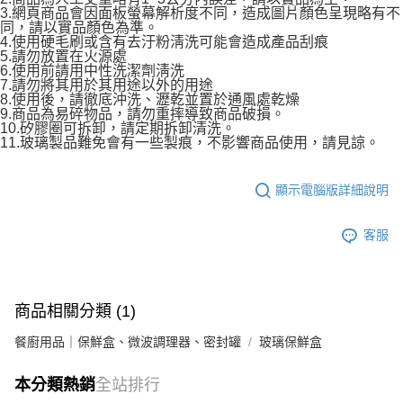
3.網頁商品會因面板螢幕解析度不同，造成圖片顏色呈現略有不
同，請以實品顏色為準。
4.使用硬毛刷或含有去汙粉淸洗可能會造成產品刮痕
5.請勿放置在火源處
6.使用前請用中性洗潔劑淸洗
7.請勿將其用於其用途以外的用途
8.使用後，請徹底沖洗、瀝乾並置於通風處乾燥
9.商品為易碎物品，請勿重摔導致商品破損。
10.矽膠圈可拆卸，請定期拆卸清洗。
11.玻璃製品難免會有一些製痕，不影響商品使用，請見諒。
顯示電腦版詳細說明
客服
商品相關分類 (1)
餐廚用品｜保鮮盒、微波調理器、密封罐
玻璃保鮮盒
本分類熱銷
全站排行