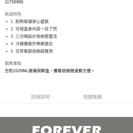
11726965
3 期 0 利率 每期
NT$66
21家銀行
商品特色
合作金庫商業銀行
第一商業銀行
超商取貨付款
1. 耐熱玻璃安心盛裝
華南商業銀行
彰化商業銀行
2. 可視盒身內容一目了然
ATM付款
上海商業儲蓄銀行
台北富邦商業銀行
國泰世華商業銀行
兆豐國際商業銀行
3. 三分隔設計收納更靈活
貨到付款
臺灣中小企業銀行
台中商業銀行
4. 冷藏備餐外帶都適合
匯豐（台灣）商業銀行
華泰商業銀行
5. 日常餐廚收納超實用
聯邦商業銀行
遠東國際商業銀行
運送方式
元大商業銀行
永豐商業銀行
銷售重點
全家取貨 付款
玉山商業銀行
星展（台灣）商業銀行
方形1520ML玻璃保鮮盒，備餐收納微波都方便。
每筆NT$80，滿NT$499(含以上)免運費
台新國際商業銀行
中國信託商業銀行
台灣樂天信用卡公司
7-11取貨 付款
每筆NT$80，滿NT$499(含以上)免運費
詳細說明
相關推薦
宅配
每筆NT$100，滿NT$499(含以上)免運費
貨到付款
每筆NT$150，滿NT$2,000(含以上)免運費