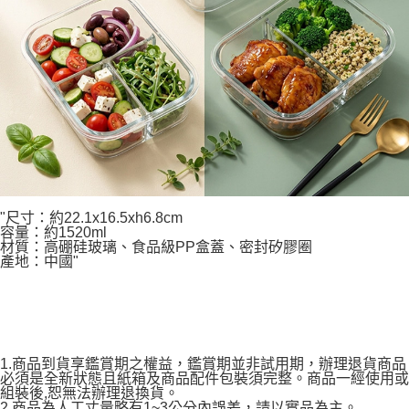
"尺寸：約22.1x16.5xh6.8cm
容量：約1520ml
材質：高硼硅玻璃、食品級PP盒蓋、密封矽膠圈
產地：中國"
1.商品到貨享鑑賞期之權益，鑑賞期並非試用期，辦理退貨商品
必須是全新狀態且紙箱及商品配件包裝須完整。商品一經使用或
組裝後,恕無法辦理退換貨。
2.商品為人工丈量略有1~3公分內誤差，請以實品為主。