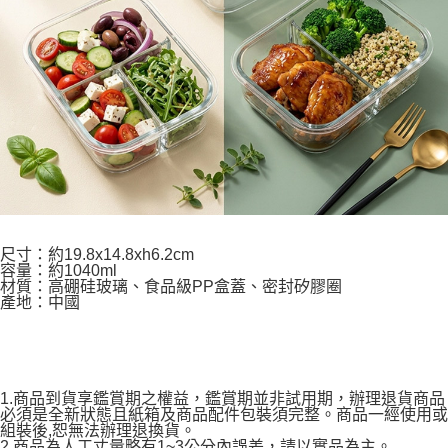
尺寸：約19.8x14.8xh6.2cm
容量：約1040ml
材質：高硼硅玻璃、食品級PP盒蓋、密封矽膠圈
產地：中國
1.商品到貨享鑑賞期之權益，鑑賞期並非試用期，辦理退貨商品
必須是全新狀態且紙箱及商品配件包裝須完整。商品一經使用或
組裝後,恕無法辦理退換貨。
2.商品為人工丈量略有1~3公分內誤差，請以實品為主。