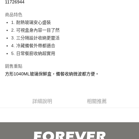
11726944
3 期 0 利率 每期
NT$49
21家銀行
商品特色
合作金庫商業銀行
第一商業銀行
超商取貨付款
1. 耐熱玻璃安心盛裝
華南商業銀行
彰化商業銀行
2. 可視盒身內容一目了然
ATM付款
上海商業儲蓄銀行
台北富邦商業銀行
國泰世華商業銀行
兆豐國際商業銀行
3. 三分隔設計收納更靈活
貨到付款
臺灣中小企業銀行
台中商業銀行
4. 冷藏備餐外帶都適合
匯豐（台灣）商業銀行
華泰商業銀行
5. 日常餐廚收納超實用
聯邦商業銀行
遠東國際商業銀行
運送方式
元大商業銀行
永豐商業銀行
銷售重點
全家取貨 付款
玉山商業銀行
星展（台灣）商業銀行
方形1040ML玻璃保鮮盒，備餐收納微波都方便。
每筆NT$80，滿NT$499(含以上)免運費
台新國際商業銀行
中國信託商業銀行
台灣樂天信用卡公司
7-11取貨 付款
每筆NT$80，滿NT$499(含以上)免運費
詳細說明
相關推薦
宅配
每筆NT$100，滿NT$499(含以上)免運費
貨到付款
每筆NT$150，滿NT$2,000(含以上)免運費