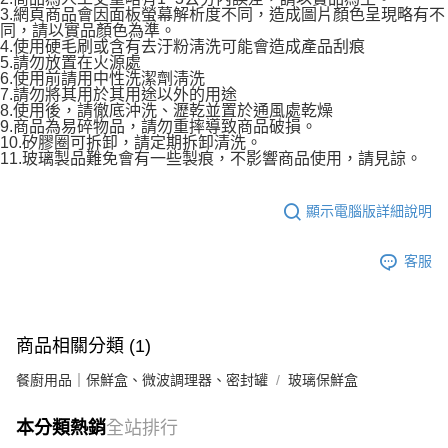
3.網頁商品會因面板螢幕解析度不同，造成圖片顏色呈現略有不
同，請以實品顏色為準。
4.使用硬毛刷或含有去汙粉淸洗可能會造成產品刮痕
5.請勿放置在火源處
6.使用前請用中性洗潔劑淸洗
7.請勿將其用於其用途以外的用途
8.使用後，請徹底沖洗、瀝乾並置於通風處乾燥
9.商品為易碎物品，請勿重摔導致商品破損。
10.矽膠圈可拆卸，請定期拆卸清洗。
11.玻璃製品難免會有一些製痕，不影響商品使用，請見諒。
顯示電腦版詳細說明
客服
商品相關分類 (1)
餐廚用品｜保鮮盒、微波調理器、密封罐
玻璃保鮮盒
本分類熱銷
全站排行