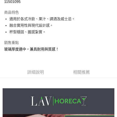
11501095
3 期 0 利率 每期
NT$219
21家銀行
商品特色
合作金庫商業銀行
第一商業銀行
ATM付款
適用於各式冷飲、果汁、調酒及威士忌。
華南商業銀行
彰化商業銀行
融合實用性與現代設計感。
貨到付款
上海商業儲蓄銀行
台北富邦商業銀行
國泰世華商業銀行
兆豐國際商業銀行
杯型穩固、握感紮實。
臺灣中小企業銀行
台中商業銀行
運送方式
銷售重點
匯豐（台灣）商業銀行
華泰商業銀行
宅配
聯邦商業銀行
遠東國際商業銀行
玻璃厚度適中，兼具耐用與質感！
元大商業銀行
永豐商業銀行
每筆NT$100，滿NT$499(含以上)免運費
玉山商業銀行
星展（台灣）商業銀行
貨到付款
台新國際商業銀行
中國信託商業銀行
台灣樂天信用卡公司
每筆NT$150，滿NT$2,000(含以上)免運費
詳細說明
相關推薦