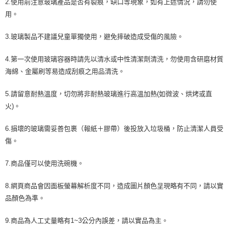
2.使用前注意玻璃產品是否有裂痕，缺口等現象，如有上述情況，請勿使
用。
3.玻璃製品不建議兒童單獨使用，避免摔破造成受傷的風險。
4.第一次使用玻璃容器時請先以清水或中性清潔劑清洗，勿使用含研磨材質
海綿、金屬刷等易造成刮痕之用品清洗。
5.請留意耐熱溫度，切勿將非耐熱玻璃進行高溫加熱(如微波、烘烤或直
火)。
6.損壞的玻璃需妥善包裹（報紙＋膠帶）後投放入垃圾桶，防止清潔人員受
傷。
7.商品僅可以使用洗碗機。
8.網頁商品會因面板螢幕解析度不同，造成圖片顏色呈現略有不同，請以實
品顏色為準。
9.商品為人工丈量略有1~3公分內誤差，請以實品為主。