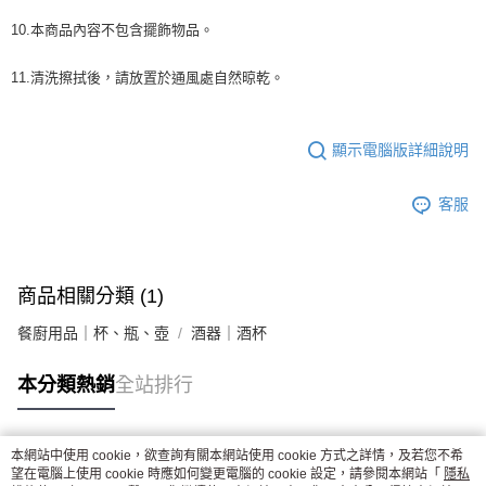
10.本商品內容不包含擺飾物品。
11.清洗擦拭後，請放置於通風處自然晾乾。
顯示電腦版詳細說明
客服
商品相關分類 (1)
餐廚用品｜杯、瓶、壺
酒器｜酒杯
本分類熱銷
全站排行
本網站中使用 cookie，欲查詢有關本網站使用 cookie 方式之詳情，及若您不希
熱門標籤
望在電腦上使用 cookie 時應如何變更電腦的 cookie 設定，請參閱本網站「
隱私