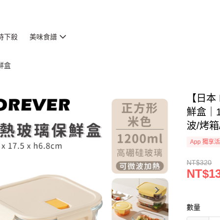
時下殺
美味食譜
鮮盒
【日本
鮮盒｜
波/烤箱
App 獨享
NT$320
NT$1
數量