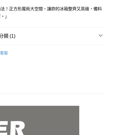
台灣）商業銀行
華泰商業銀行
業銀行
遠東國際商業銀行
納法！正方形魔術大空間，讓妳的冰箱整齊又高級，備料
業銀行
永豐商業銀行
容。」
業銀行
星展（台灣）商業銀行
付款
際商業銀行
中國信託商業銀行
0，滿NT$499(含以上)免運費
天信用卡公司
類 (1)
 付款
｜保鮮盒、微波調理器、密封罐
玻璃保鮮盒
0，滿NT$499(含以上)免運費
客服
00，滿NT$499(含以上)免運費
50，滿NT$2,000(含以上)免運費