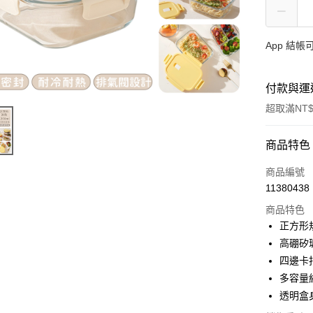
App 結
付款與運
超取滿NT$
付款方式
商品特色
信用卡一
商品編號
11380438
信用卡分
商品特色
3 期 
正方形
合作金
高硼矽
超商取貨
華南商
四邊卡
ATM付款
上海商
多容量
國泰世
透明盒
貨到付款
臺灣中