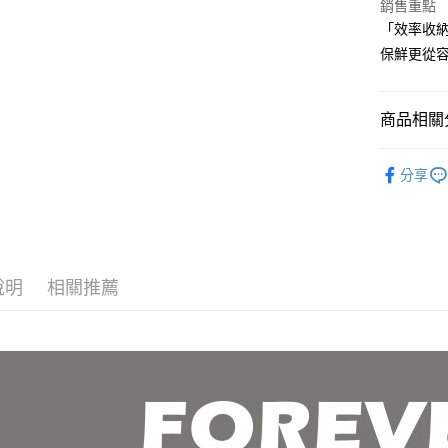
匯豐（
銷售重點
聯邦商
「效率收
運送方式
元大商
保鮮更從
玉山商
全家取貨 
台新國
每筆NT$8
台灣樂
商品相關分
7-11取貨
餐廚用品
每筆NT$8
分享
宅配
每筆NT$1
貨到付款
說明
相關推薦
每筆NT$1