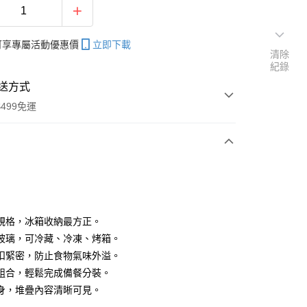
帳可享專屬活動優惠價
立即下載
清除
紀錄
送方式
499免運
次付款
期付款
0 利率 每期
NT$46
21家銀行
規格，冰箱收納最方正。
庫商業銀行
第一商業銀行
玻璃，可冷藏、冷凍、烤箱。
付款
業銀行
彰化商業銀行
扣緊密，防止食物氣味外溢。
業儲蓄銀行
台北富邦商業銀行
組合，輕鬆完成備餐分裝。
華商業銀行
兆豐國際商業銀行
身，堆疊內容清晰可見。
小企業銀行
台中商業銀行