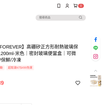
0
 FOREVER】高硼矽正方形耐熱玻璃保
1200ml-米色｜密封玻璃便當盒｜可微
/保鮮/冷凍
活動
超取滿NT$499免運
39