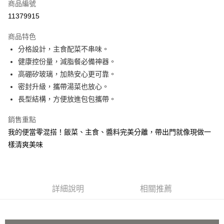
商品編號
信用卡分期付款
11379915
3 期 0 利率 每期
NT$89
21家銀行
商品特色
合作金庫商業銀行
第一商業銀行
超商取貨付款
分格設計，主食配菜不串味。
華南商業銀行
彰化商業銀行
健康控份量，減脂餐必備神器。
ATM付款
上海商業儲蓄銀行
台北富邦商業銀行
國泰世華商業銀行
兆豐國際商業銀行
高硼矽玻璃，加熱安心更可靠。
貨到付款
臺灣中小企業銀行
台中商業銀行
密封升級，攜帶湯菜也放心。
匯豐（台灣）商業銀行
華泰商業銀行
長型結構，方便放進包包攜帶。
聯邦商業銀行
遠東國際商業銀行
運送方式
元大商業銀行
永豐商業銀行
銷售重點
全家取貨 付款
玉山商業銀行
星展（台灣）商業銀行
我的便當零混搭！飯菜、主食、醬料完美分離，帶出門就像現做一
每筆NT$80，滿NT$499(含以上)免運費
台新國際商業銀行
中國信託商業銀行
樣清爽美味
台灣樂天信用卡公司
7-11取貨 付款
每筆NT$80，滿NT$499(含以上)免運費
宅配
詳細說明
相關推薦
每筆NT$100，滿NT$499(含以上)免運費
貨到付款