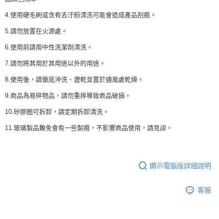
4.使用硬毛刷或含有去汙粉淸洗可能會造成產品刮痕。
5.請勿放置在火源處。
6.使用前請用中性洗潔劑淸洗。
7.請勿將其用於其用途以外的用途。
8.使用後，請徹底沖洗、瀝乾並置於通風處乾燥。
9.商品為易碎物品，請勿重摔導致商品破損。
10.矽膠圈可拆卸，請定期拆卸清洗。
11.玻璃製品難免會有一些製痕，不影響商品使用，請見諒。
顯示電腦版詳細說明
客服