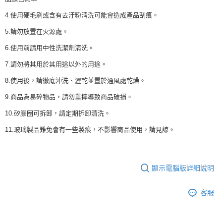
4.使用硬毛刷或含有去汙粉淸洗可能會造成產品刮痕。
5.請勿放置在火源處。
6.使用前請用中性洗潔劑淸洗。
7.請勿將其用於其用途以外的用途。
8.使用後，請徹底沖洗、瀝乾並置於通風處乾燥。
9.商品為易碎物品，請勿重摔導致商品破損。
10.矽膠圈可拆卸，請定期拆卸清洗。
11.玻璃製品難免會有一些製痕，不影響商品使用，請見諒。
顯示電腦版詳細說明
客服