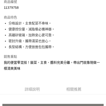
商品編號
信用卡分期付款
11379758
3 期 0 利率 每期
NT$69
21家銀行
商品特色
合作金庫商業銀行
第一商業銀行
超商取貨付款
分格設計，主食配菜不串味。
華南商業銀行
彰化商業銀行
健康控份量，減脂餐必備神器。
ATM付款
上海商業儲蓄銀行
台北富邦商業銀行
國泰世華商業銀行
兆豐國際商業銀行
高硼矽玻璃，加熱安心更可靠。
貨到付款
臺灣中小企業銀行
台中商業銀行
密封升級，攜帶湯菜也放心。
匯豐（台灣）商業銀行
華泰商業銀行
長型結構，方便放進包包攜帶。
聯邦商業銀行
遠東國際商業銀行
運送方式
元大商業銀行
永豐商業銀行
銷售重點
全家取貨 付款
玉山商業銀行
星展（台灣）商業銀行
我的便當零混搭！飯菜、主食、醬料完美分離，帶出門就像現做一
每筆NT$80，滿NT$499(含以上)免運費
台新國際商業銀行
中國信託商業銀行
樣清爽美味
台灣樂天信用卡公司
7-11取貨 付款
每筆NT$80，滿NT$499(含以上)免運費
宅配
詳細說明
相關推薦
每筆NT$100，滿NT$499(含以上)免運費
貨到付款