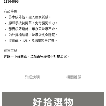
11364895
3 期 0 利率 每期
NT$266
21家銀行
商品特色
合作金庫商業銀行
第一商業銀行
超商取貨付款
仿木紋外觀，融入居家質感。
華南商業銀行
彰化商業銀行
腳踩手按雙開蓋，免彎腰更省力。
ATM付款
上海商業儲蓄銀行
台北富邦商業銀行
國泰世華商業銀行
兆豐國際商業銀行
靜音緩降設計，半夜丟垃圾不吵。
貨到付款
臺灣中小企業銀行
台中商業銀行
內外雙桶結構，垃圾袋完全隱藏。
匯豐（台灣）商業銀行
華泰商業銀行
提供9L、12L，多場景容量好選。
聯邦商業銀行
遠東國際商業銀行
運送方式
元大商業銀行
永豐商業銀行
銷售重點
全家取貨 付款
玉山商業銀行
星展（台灣）商業銀行
輕踩一下就開蓋，垃圾丟完優雅不打擾全家。
每筆NT$80，滿NT$499(含以上)免運費
台新國際商業銀行
中國信託商業銀行
台灣樂天信用卡公司
7-11取貨 付款
每筆NT$80，滿NT$499(含以上)免運費
詳細說明
相關推薦
宅配
每筆NT$100，滿NT$499(含以上)免運費
貨到付款
每筆NT$150，滿NT$2,000(含以上)免運費