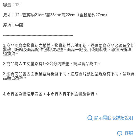
容量：12L
尺寸：12L/直徑約21cm*高33cm*底22cm（含腳踏約27cm）
產地：中國
---------------------------------------------------------
1.商品到貨享鑑賞期之權益，鑑賞期並非試用期，辦理退貨商品必須是全新
狀態且紙箱及商品配件包裝須完整。商品一經使用或組裝後，恕無法辦理
退換貨。
2.商品為人工丈量略有1~3公分內誤差，請以實品為主。
3.網頁商品會因面板螢幕解析度不同，造成圖片顏色呈現略有不同，請以實
品顏色為準。
4.商品圖為情境示意圖，本商品內容不包含擺飾物品。
顯示電腦版詳細說明
客服