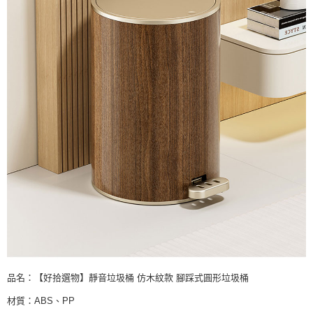
品名：【好拾選物】靜音垃圾桶 仿木紋款 腳踩式圓形垃圾桶
材質：ABS、PP