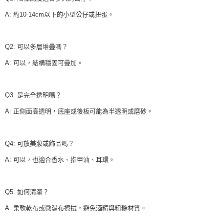
A: 約10-14cm以下的小型公仔或扭蛋。
Q2: 可以多層堆疊嗎？
A: 可以，結構穩固可疊加。
Q3: 是完全透明嗎？
A: 正側面高透明，底座或後板可能為半透明或磨砂。
Q4: 可放美妝或飾品嗎？
A: 可以，也適合香水、指甲油、耳環。
Q5: 如何清潔？
A: 柔軟乾布或微濕布擦拭，避免酒精與粗糙材質。