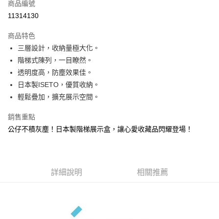
商品編號
信用卡分期付款
11314130
3 期 0 利率 每期
NT$333
21家銀行
商品特色
合作金庫商業銀行
第一商業銀行
ATM付款
三層設計，收納量極大化。
華南商業銀行
彰化商業銀行
階梯式陳列，一目瞭然。
貨到付款
上海商業儲蓄銀行
台北富邦商業銀行
國泰世華商業銀行
兆豐國際商業銀行
透明度高，防塵效果佳。
臺灣中小企業銀行
台中商業銀行
日本製ISETO，優質收納。
運送方式
匯豐（台灣）商業銀行
華泰商業銀行
輕鬆疊加，擴充展示空間。
宅配
聯邦商業銀行
遠東國際商業銀行
元大商業銀行
永豐商業銀行
每筆NT$100，滿NT$499(含以上)免運費
銷售重點
玉山商業銀行
星展（台灣）商業銀行
公仔不積灰塵！日本製階梯展示盒，讓心愛收藏品閃耀登場！
貨到付款
台新國際商業銀行
中國信託商業銀行
台灣樂天信用卡公司
每筆NT$150，滿NT$2,000(含以上)免運費
詳細說明
相關推薦