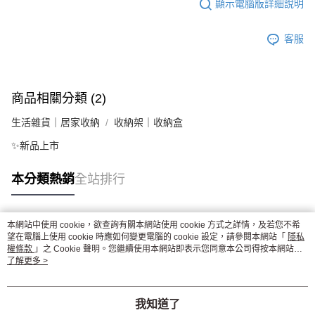
顯示電腦版詳細說明
客服
商品相關分類 (2)
生活雜貨｜居家收納
收納架｜收納盒
✨新品上市
本分類熱銷
全站排行
本網站中使用 cookie，欲查詢有關本網站使用 cookie 方式之詳情，及若您不希
熱門標籤
望在電腦上使用 cookie 時應如何變更電腦的 cookie 設定，請參閱本網站「
隱私
權條款
」之 Cookie 聲明。您繼續使用本網站即表示您同意本公司得按本網站使
用條款之 Cookie 聲明使用 cookie。
了解更多 >
我知道了