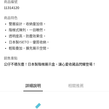
商品編號
信用卡分期付款
11314120
3 期 0 利率 每期
NT$233
21家銀行
商品特色
合作金庫商業銀行
第一商業銀行
超商取貨付款
雙層設計，收納量加倍。
華南商業銀行
彰化商業銀行
階梯式陳列，一目瞭然。
ATM付款
上海商業儲蓄銀行
台北富邦商業銀行
國泰世華商業銀行
兆豐國際商業銀行
透明度高，防塵效果佳。
貨到付款
臺灣中小企業銀行
台中商業銀行
日本製ISETO，優質收納。
匯豐（台灣）商業銀行
華泰商業銀行
輕鬆疊加，擴充展示空間。
聯邦商業銀行
遠東國際商業銀行
運送方式
元大商業銀行
永豐商業銀行
銷售重點
全家取貨 付款
玉山商業銀行
星展（台灣）商業銀行
公仔不積灰塵！日本製階梯展示盒，讓心愛收藏品閃耀登場！
每筆NT$80，滿NT$499(含以上)免運費
台新國際商業銀行
中國信託商業銀行
台灣樂天信用卡公司
7-11取貨 付款
每筆NT$80，滿NT$499(含以上)免運費
詳細說明
相關推薦
宅配
每筆NT$100，滿NT$499(含以上)免運費
貨到付款