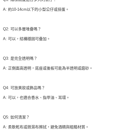
A: 約10-14cm以下的小型公仔或扭蛋。
Q2: 可以多層堆疊嗎？
A: 可以，結構穩固可疊加。
Q3: 是完全透明嗎？
A: 正側面高透明，底座或後板可能為半透明或磨砂。
Q4: 可放美妝或飾品嗎？
A: 可以，也適合香水、指甲油、耳環。
Q5: 如何清潔？
A: 柔軟乾布或微濕布擦拭，避免酒精與粗糙材質。