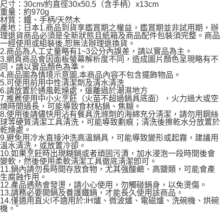
尺寸：30cm/約直徑30x50.5（含手柄）x13cm
重量：約970g
材質：鐵、手柄/天然木
產地：日本1.商品到貨享鑑賞期之權益，鑑賞期並非試用期，辦
理退貨商品必須是全新狀態且紙箱及商品配件包裝須完整。商品
一經使用或組裝後,恕無法辦理退換貨。
2.商品為人工丈量略有1~3公分內誤差，請以實品為主。
3.網頁商品會因面板螢幕解析度不同，造成圖片顏色呈現略有不
同，請以實品顏色為準。
4.商品圖為情境示意圖,本商品內容不包含擺飾物品。
5.可使用前用中性清潔劑及清水清洗
6.請放置於通風乾燥處，遠離過於潮濕地方
7.推薦使用中小火烹飪（火苗不超過鍋具底面），火力過大或空
燒時間過長，可能導致食材粘鍋、焦糊。
8.使用後請儘快用沾有餐具洗滌劑的海綿充分淸潔，請勿用鋼絲
球等硬質清潔工具淸洗，可能導致劃痕；清洗後擦乾水分放置於
乾燥處。
9.避免用冷水直接沖洗高溫鍋具，可能導致變形或起霧，建議用
溫水清洗，或放置冷卻。
10.如果烹飪時出現糊鍋或者頑固污漬，加水浸泡一段時間後會
變軟，然後使用柔軟淸潔工具徹底淸潔卽可。
11.鍋內請勿長時間存放食物，尤其強酸鹼、高鹽類，可能會產
生腐蝕作用。
12.產品遇熱會發燙，請小心使用，勿觸碰鍋身，以免燙傷。
13,請務必要開鍋及養護鐵鍋，才能長久使用該商品。
14.僅適用直火!不適用於:IH爐、微波爐、電磁爐、洗碗機、烘碗
機。"