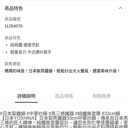
3 期 0 利率 每期
NT$703
21家銀行
商品特色
合作金庫商業銀行
第一商業銀行
LINE Pay
商品編號
華南商業銀行
彰化商業銀行
11254076
Apple Pay
上海商業儲蓄銀行
台北富邦商業銀行
國泰世華商業銀行
兆豐國際商業銀行
商品特色
街口支付
臺灣中小企業銀行
台中商業銀行
純熟鐵 健康烹飪
匯豐（台灣）商業銀行
華泰商業銀行
悠遊付
輕量省力 中式爆炒幫手
聯邦商業銀行
遠東國際商業銀行
元大商業銀行
永豐商業銀行
AFTEE先享後付
銷售重點
玉山商業銀行
星展（台灣）商業銀行
相關說明
台新國際商業銀行
中國信託商業銀行
媽媽的味道！日本製燕鐵器，輕鬆炒出大火鑊氣，健康美味升級！
【關於「AFTEE先享後付」】
台灣樂天信用卡公司
ATM付款
AFTEE先享後付是「在收到商品之後才付款」的支付方式。 讓您購物簡單
便利好安心！
貨到付款
１．簡單：不需註冊會員、不需綁卡、不需儲值。
２．便利：只要手機號碼，簡訊認證，即可結帳。
詳細說明
商品規格
相關推薦
３．安心：先確認商品／服務後，再付款。
運送方式
【「AFTEE先享後付」結帳流程】
宅配
#日本製鐵鍋 #中華炒鍋 #燕三條鐵器 #純鐵無塗層 #33cm鍋
１．於結帳方式選擇「AFTEE先享後付」後，將跳轉至「AFTEE先享後付」
【日本YOSHINA】日本製燕鐵器33cm中華炒鍋，傳承自日本燕
每筆NT$100，滿NT$499(含以上)免運費
結帳頁面，進行簡訊認證並確認金額後，即可完成結帳。
三條的匠人精神。純鐵無塗層設計，讓您告別化學塗層疑慮，安
２．訂單成立數日內，您將收到繳費通知簡訊。
心烹飪。鐵鍋導熱極快且受熱均勻，輕鬆炒出中式料理特有的鑊