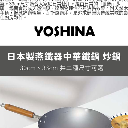
貨到付款
３．收到繳費通知簡訊後14天內，點擊此簡訊中的連結，可透過四大超商／
氣。33cm尺寸適合大家庭日常使用。經由日常的「養鍋」步
ATM／網路銀行／等多元方式進行付款，方視為交易完成。
驟，鍋面會形成天然油膜，達到物理性不易沾黏效果。附天然木
每筆NT$150，滿NT$2,000(含以上)免運費
手柄，握感舒適輕量。瓦斯爐適用，是追求健康與傳統美味的最
※ 請注意：結帳手續完成當下不需立刻繳費，但若您需要取消訂單，請聯絡
佳廚房夥伴。
購買商品的店家。未經商家同意取消之訂單仍視為有效，需透過AFTEE先享
後付繳納相關費用。
※ 交易是否成功請以「AFTEE先享後付 」之結帳頁面顯示為準，若有關於
是否繳費成功／繳費後需取消欲退款等相關疑問，請聯繫「AFTEE先享後付
客戶支援中心」
https://netprotections.freshdesk.com/support/home
【注意事項】
１．透過由恩沛科技股份有限公司提供之「AFTEE先享後付」服務完成之交
易，需依本服務之必要範圍內提供個人資料，並將交易相關給付款項請求債
權轉讓予恩沛科技股份有限公司。
２．關於個人資料處理事宜，請瀏覽以下網址：
https://aftee.tw/terms/#terms3
３．未成年的使用者請事先徵得法定代理人或監護人之同意方可使用
「AFTEE先享後付」，若未經同意申辦者引起之損失，本公司不負相關責
任。
４．使用「AFTEE先享後付」時，將依據個別帳號之用戶狀況，依本公司即
時審查核予不同之上限額度；若仍有額度不足之情形，本公司將視審查結果
請求用戶進行身份認證。
５．嚴禁一人註冊多個帳號或使用他人資訊註冊。若發現惡意使用之情形，
恩沛科技股份有限公司將有權停止該用戶之使用額度並採取法律行動。