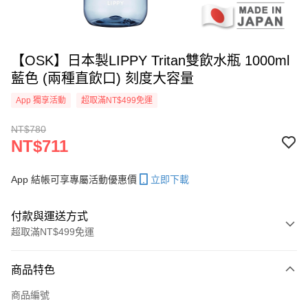
【OSK】日本製LIPPY Tritan雙飲水瓶 1000ml
藍色 (兩種直飲口) 刻度大容量
App 獨享活動
超取滿NT$499免運
NT$780
NT$711
App 結帳可享專屬活動優惠價
立即下載
付款與運送方式
超取滿NT$499免運
付款方式
商品特色
信用卡一次付款
商品編號
信用卡分期付款