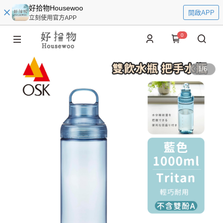
好拾物Housewoo
開啟APP
立刻使用官方APP
0
1
/
6