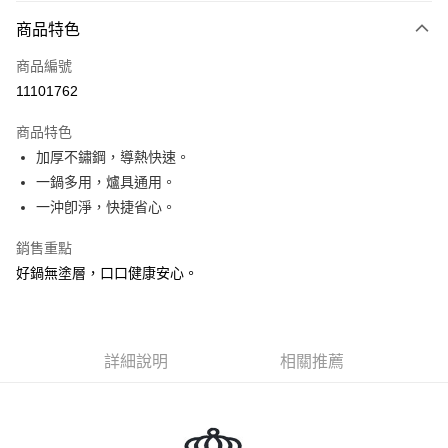
3 期 0 利率 每期
NT$166
21家銀行
商品特色
合作金庫商業銀行
第一商業銀行
超商取貨付款
商品編號
華南商業銀行
彰化商業銀行
11101762
ATM付款
上海商業儲蓄銀行
台北富邦商業銀行
國泰世華商業銀行
兆豐國際商業銀行
商品特色
貨到付款
臺灣中小企業銀行
台中商業銀行
加厚不鏽鋼，導熱快速。
匯豐（台灣）商業銀行
華泰商業銀行
一鍋多用，爐具通用。
聯邦商業銀行
遠東國際商業銀行
運送方式
元大商業銀行
永豐商業銀行
一沖卽淨，快捷省心。
全家取貨 付款
玉山商業銀行
星展（台灣）商業銀行
每筆NT$80，滿NT$499(含以上)免運費
台新國際商業銀行
中國信託商業銀行
銷售重點
台灣樂天信用卡公司
好鍋無塗層，口口健康安心。
7-11取貨 付款
每筆NT$80，滿NT$499(含以上)免運費
宅配
詳細說明
相關推薦
每筆NT$100，滿NT$499(含以上)免運費
貨到付款
每筆NT$150，滿NT$2,000(含以上)免運費