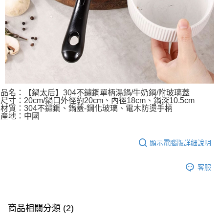
品名：【鍋太后】304不鏽鋼單柄湯鍋/牛奶鍋/附玻璃蓋
尺寸：20cm/鍋口外徑約20cm、內徑18cm、鍋深10.5cm
材質：304不鏽鋼、鍋蓋-鋼化玻璃、電木防燙手柄
產地：中國
顯示電腦版詳細說明
客服
商品相關分類 (2)