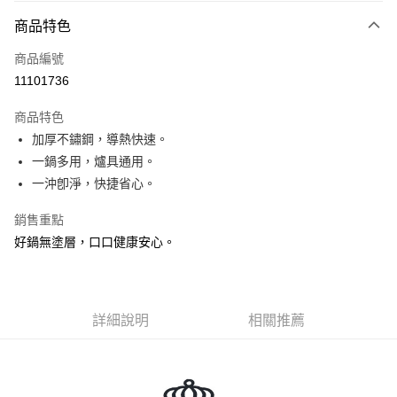
3 期 0 利率 每期
NT$243
21家銀行
商品特色
合作金庫商業銀行
第一商業銀行
超商取貨付款
商品編號
華南商業銀行
彰化商業銀行
11101736
ATM付款
上海商業儲蓄銀行
台北富邦商業銀行
國泰世華商業銀行
兆豐國際商業銀行
商品特色
貨到付款
臺灣中小企業銀行
台中商業銀行
加厚不鏽鋼，導熱快速。
匯豐（台灣）商業銀行
華泰商業銀行
一鍋多用，爐具通用。
聯邦商業銀行
遠東國際商業銀行
運送方式
元大商業銀行
永豐商業銀行
一沖卽淨，快捷省心。
全家取貨 付款
玉山商業銀行
星展（台灣）商業銀行
每筆NT$80，滿NT$499(含以上)免運費
台新國際商業銀行
中國信託商業銀行
銷售重點
台灣樂天信用卡公司
好鍋無塗層，口口健康安心。
7-11取貨 付款
每筆NT$80，滿NT$499(含以上)免運費
宅配
詳細說明
相關推薦
每筆NT$100，滿NT$499(含以上)免運費
貨到付款
每筆NT$150，滿NT$2,000(含以上)免運費