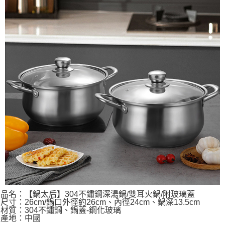
品名：【鍋太后】304不鏽鋼深湯鍋/雙耳火鍋/附玻璃蓋
尺寸：26cm/鍋口外徑約26cm、內徑24cm、鍋深13.5cm
材質：304不鏽鋼、鍋蓋-鋼化玻璃
產地：中國