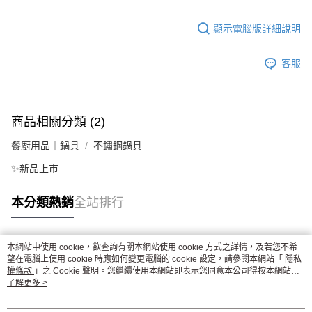
顯示電腦版詳細說明
客服
商品相關分類 (2)
餐廚用品｜鍋具
不鏽鋼鍋具
✨新品上市
本分類熱銷
全站排行
本網站中使用 cookie，欲查詢有關本網站使用 cookie 方式之詳情，及若您不希
熱門標籤
望在電腦上使用 cookie 時應如何變更電腦的 cookie 設定，請參閱本網站「
隱私
權條款
」之 Cookie 聲明。您繼續使用本網站即表示您同意本公司得按本網站使
用條款之 Cookie 聲明使用 cookie。
了解更多 >