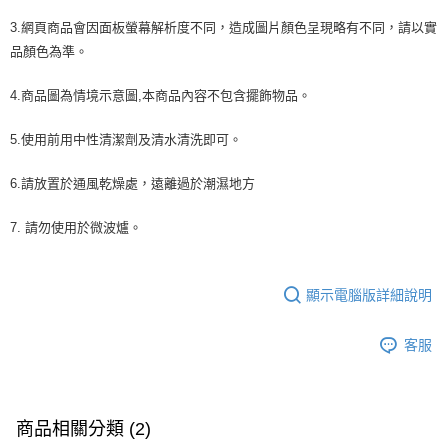
3.網頁商品會因面板螢幕解析度不同，造成圖片顏色呈現略有不同，請以實
品顏色為準。
4.商品圖為情境示意圖,本商品內容不包含擺飾物品。
5.使用前用中性清潔劑及清水清洗即可。
6.請放置於通風乾燥處，遠離過於潮濕地方
7. 請勿使用於微波爐。
顯示電腦版詳細說明
客服
商品相關分類 (2)