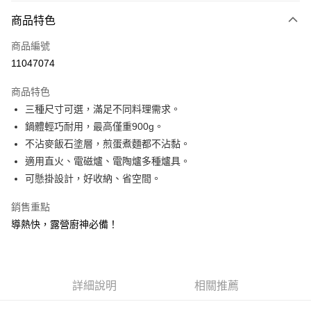
3 期 0 利率 每期
NT$166
21家銀行
商品特色
合作金庫商業銀行
第一商業銀行
超商取貨付款
商品編號
華南商業銀行
彰化商業銀行
11047074
LINE Pay
上海商業儲蓄銀行
台北富邦商業銀行
國泰世華商業銀行
兆豐國際商業銀行
商品特色
Apple Pay
臺灣中小企業銀行
台中商業銀行
三種尺寸可選，滿足不同料理需求。
匯豐（台灣）商業銀行
華泰商業銀行
街口支付
鍋體輕巧耐用，最高僅重900g。
聯邦商業銀行
遠東國際商業銀行
元大商業銀行
永豐商業銀行
不沾麥飯石塗層，煎蛋煮麵都不沾黏。
悠遊付
玉山商業銀行
星展（台灣）商業銀行
適用直火、電磁爐、電陶爐多種爐具。
台新國際商業銀行
中國信託商業銀行
AFTEE先享後付
可懸掛設計，好收納、省空間。
台灣樂天信用卡公司
相關說明
【關於「AFTEE先享後付」】
銷售重點
ATM付款
AFTEE先享後付是「在收到商品之後才付款」的支付方式。 讓您購物簡單
導熱快，露營廚神必備！
便利好安心！
貨到付款
１．簡單：不需註冊會員、不需綁卡、不需儲值。
２．便利：只要手機號碼，簡訊認證，即可結帳。
３．安心：先確認商品／服務後，再付款。
運送方式
詳細說明
相關推薦
【「AFTEE先享後付」結帳流程】
全家取貨 付款
１．於結帳方式選擇「AFTEE先享後付」後，將跳轉至「AFTEE先享後付」