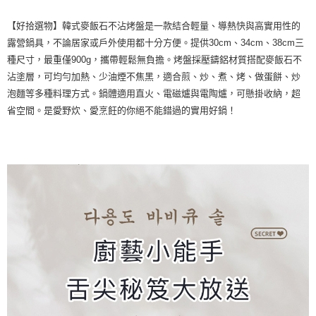
每筆NT$80，滿NT$499(含以上)免運費
結帳頁面，進行簡訊認證並確認金額後，即可完成結帳。
２．訂單成立數日內，您將收到繳費通知簡訊。
【好拾選物】韓式麥飯石不沾烤盤是一款結合輕量、導熱快與高實用性的
7-11取貨 付款
３．收到繳費通知簡訊後14天內，點擊此簡訊中的連結，可透過四大超商／
露營鍋具，不論居家或戶外使用都十分方便。提供30cm、34cm、38cm三
ATM／網路銀行／等多元方式進行付款，方視為交易完成。
每筆NT$80，滿NT$499(含以上)免運費
※ 請注意：結帳手續完成當下不需立刻繳費，但若您需要取消訂單，請聯絡
種尺寸，最重僅900g，攜帶輕鬆無負擔。烤盤採壓鑄鋁材質搭配麥飯石不
購買商品的店家。未經商家同意取消之訂單仍視為有效，需透過AFTEE先享
沾塗層，可均勻加熱、少油煙不焦黑，適合煎、炒、煮、烤、做蛋餅、炒
宅配
後付繳納相關費用。
泡麵等多種料理方式。鍋體適用直火、電磁爐與電陶爐，可懸掛收納，超
每筆NT$100，滿NT$499(含以上)免運費
※ 交易是否成功請以「AFTEE先享後付 」之結帳頁面顯示為準，若有關於
是否繳費成功／繳費後需取消欲退款等相關疑問，請聯繫「AFTEE先享後付
省空間。是愛野炊、愛烹飪的你絕不能錯過的實用好鍋！
客戶支援中心」
https://netprotections.freshdesk.com/support/home
貨到付款
每筆NT$150，滿NT$2,000(含以上)免運費
【注意事項】
１．透過由恩沛科技股份有限公司提供之「AFTEE先享後付」服務完成之交
易，需依本服務之必要範圍內提供個人資料，並將交易相關給付款項請求債
權轉讓予恩沛科技股份有限公司。
２．關於個人資料處理事宜，請瀏覽以下網址：
https://aftee.tw/terms/#terms3
３．未成年的使用者請事先徵得法定代理人或監護人之同意方可使用
「AFTEE先享後付」，若未經同意申辦者引起之損失，本公司不負相關責
任。
４．使用「AFTEE先享後付」時，將依據個別帳號之用戶狀況，依本公司即
時審查核予不同之上限額度；若仍有額度不足之情形，本公司將視審查結果
請求用戶進行身份認證。
５．嚴禁一人註冊多個帳號或使用他人資訊註冊。若發現惡意使用之情形，
恩沛科技股份有限公司將有權停止該用戶之使用額度並採取法律行動。