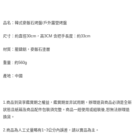
品名：韓式麥飯石烤盤/戶外露營烤盤
尺寸：約直徑30cm，高3CM 含把手長度：約33cm
材質：壓鑄鋁，麥飯石塗層
重量 : 約560g
產地：中國
1.商品到貨享鑑賞期之權益，鑑賞期並非試用期，辦理退貨商品必須是全新
狀態且紙箱及商品配件包裝須完整。商品一經使用或組裝後,恕無法辦理退
換貨。
2.商品為人工丈量略有1~3公分內誤差，請以實品為主。