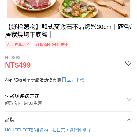
【好拾選物】韓式麥飯石不沾烤盤30cm｜露營/
居家燒烤平底盤｜
App 獨享活動
超取滿NT$499免運
NT$999
NT$499
App 結帳可享專屬活動優惠價
立即下載
付款與運送方式
超取滿NT$499免運
付款方式
品牌
信用卡一次付款
HOUSELECT好拾選物｜把日常，選得剛剛好
信用卡分期付款