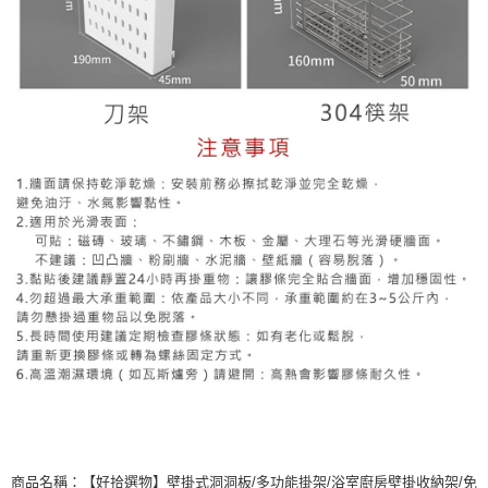
商品名稱：【好拾選物】壁掛式洞洞板/多功能掛架/浴室廚房壁掛收納架/免