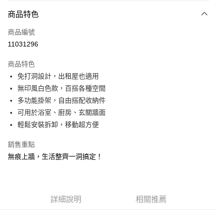
3 期 0 利率 每期
NT$299
21家銀行
商品特色
合作金庫商業銀行
第一商業銀行
ATM付款
商品編號
華南商業銀行
彰化商業銀行
11031296
貨到付款
上海商業儲蓄銀行
台北富邦商業銀行
國泰世華商業銀行
兆豐國際商業銀行
商品特色
臺灣中小企業銀行
台中商業銀行
運送方式
免打洞設計，出租屋也適用
匯豐（台灣）商業銀行
華泰商業銀行
宅配
無印風白色款，百搭各種空間
聯邦商業銀行
遠東國際商業銀行
元大商業銀行
永豐商業銀行
多功能掛架，自由搭配收納件
每筆NT$100，滿NT$499(含以上)免運費
玉山商業銀行
星展（台灣）商業銀行
可用於浴室、廚房、玄關牆面
貨到付款
台新國際商業銀行
中國信託商業銀行
輕鬆安裝拆卸，移動超方便
台灣樂天信用卡公司
每筆NT$150，滿NT$2,000(含以上)免運費
銷售重點
無痕上牆，生活整齊一洞搞定！
詳細說明
相關推薦