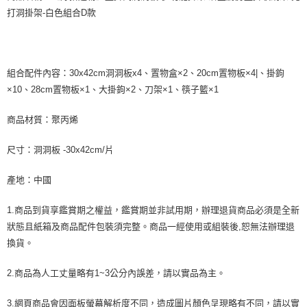
打洞掛架-白色組合D款
組合配件內容：30x42cm洞洞板x4、置物盒×2、20cm置物板×4|、掛鉤
×10、28cm置物板×1、大掛鉤×2、刀架×1、筷子籃×1
商品材質：聚丙烯
尺寸：洞洞板 -30x42cm/片
產地：中國
1.商品到貨享鑑賞期之權益，鑑賞期並非試用期，辦理退貨商品必須是全新
狀態且紙箱及商品配件包裝須完整。商品一經使用或組裝後,恕無法辦理退
換貨。
2.商品為人工丈量略有1~3公分內誤差，請以實品為主。
3.網頁商品會因面板螢幕解析度不同，造成圖片顏色呈現略有不同，請以實