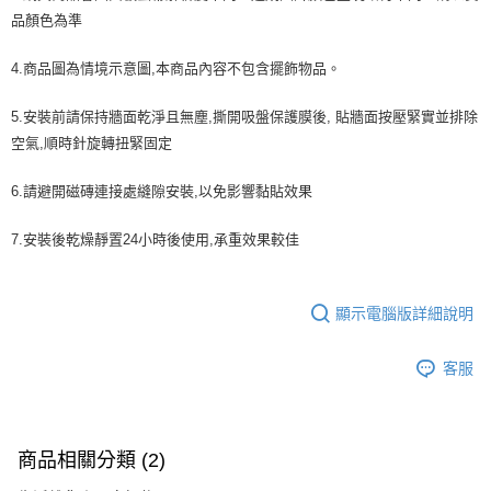
品顏色為準
4.商品圖為情境示意圖,本商品內容不包含擺飾物品。
5.安裝前請保持牆面乾淨且無塵,撕開吸盤保護膜後, 貼牆面按壓緊實並排除
空氣,順時針旋轉扭緊固定
6.請避開磁磚連接處縫隙安裝,以免影響黏貼效果
7.安裝後乾燥靜置24小時後使用,承重效果較佳
顯示電腦版詳細說明
客服
商品相關分類 (2)