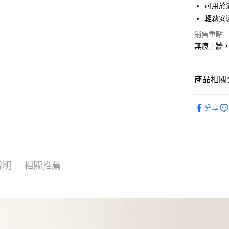
可用於
宅配
元大商
輕鬆安
玉山商
每筆NT$1
台新國
銷售重點
貨到付款
台灣樂
無痕上牆
每筆NT$1
商品相關分
生活雜貨
分享
✨新品上
說明
相關推薦