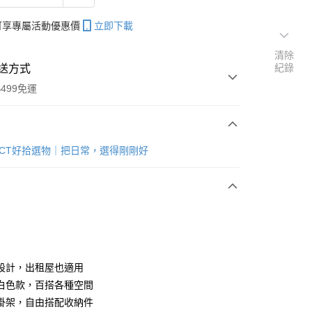
帳可享專屬活動優惠價
立即下載
清除
紀錄
送方式
499免運
次付款
LECT好拾選物｜把日常，選得剛剛好
期付款
0 利率 每期
NT$156
21家銀行
庫商業銀行
第一商業銀行
業銀行
彰化商業銀行
業儲蓄銀行
台北富邦商業銀行
華商業銀行
兆豐國際商業銀行
設計，出租屋也適用
小企業銀行
台中商業銀行
白色款，百搭各種空間
台灣）商業銀行
華泰商業銀行
掛架，自由搭配收納件
業銀行
遠東國際商業銀行