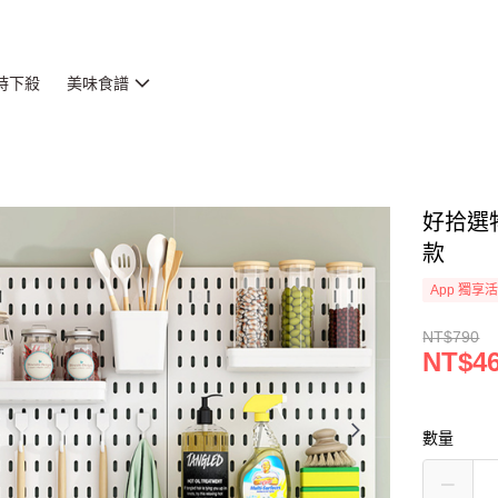
時下殺
美味食譜
好拾選
款
App 獨享
NT$790
NT$4
數量