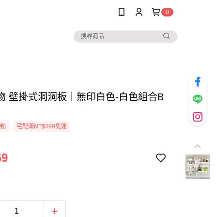
0
物 壁掛式洞洞板｜無印白色-白色組合B
活動
宅配滿NT$499免運
69