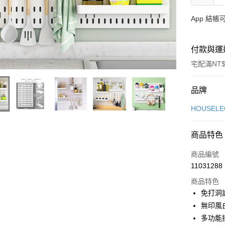
App 結
付款與運
宅配滿NT$
付款方式
品牌
信用卡一
HOUSE
信用卡分
商品特色
3 期 
商品編號
合作金
ATM付款
11031288
華南商
貨到付款
上海商
商品特色
國泰世
免打洞
臺灣中
無印風
匯豐（
運送方式
多功能
聯邦商