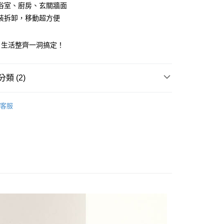
浴室、廚房、玄關牆面
業銀行
永豐商業銀行
裝拆卸，移動超方便
業銀行
星展（台灣）商業銀行
00，滿NT$499(含以上)免運費
際商業銀行
中國信託商業銀行
天信用卡公司
，生活整齊一洞搞定！
50，滿NT$2,000(含以上)免運費
類 (2)
｜居家好物
客服
市