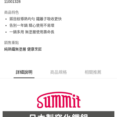
11001328
Apple Pay
商品特色
街口支付
錘目紋導熱均勻 鐵離子吸收更快
告別一年鍋 精心使用不易壞
悠遊付
一鍋多用 無塗層使用壽命長
AFTEE先享後付
銷售重點
相關說明
純熟鐵無塗層 健康烹飪
【關於「AFTEE先享後付」】
ATM付款
AFTEE先享後付是「在收到商品之後才付款」的支付方式。 讓您購物簡單
便利好安心！
貨到付款
１．簡單：不需註冊會員、不需綁卡、不需儲值。
２．便利：只要手機號碼，簡訊認證，即可結帳。
詳細說明
商品規格
相關推薦
３．安心：先確認商品／服務後，再付款。
運送方式
【「AFTEE先享後付」結帳流程】
宅配
１．於結帳方式選擇「AFTEE先享後付」後，將跳轉至「AFTEE先享後付」
每筆NT$100，滿NT$499(含以上)免運費
結帳頁面，進行簡訊認證並確認金額後，即可完成結帳。
２．訂單成立數日內，您將收到繳費通知簡訊。
貨到付款
３．收到繳費通知簡訊後14天內，點擊此簡訊中的連結，可透過四大超商／
ATM／網路銀行／等多元方式進行付款，方視為交易完成。
每筆NT$150，滿NT$2,000(含以上)免運費
※ 請注意：結帳手續完成當下不需立刻繳費，但若您需要取消訂單，請聯絡
購買商品的店家。未經商家同意取消之訂單仍視為有效，需透過AFTEE先享