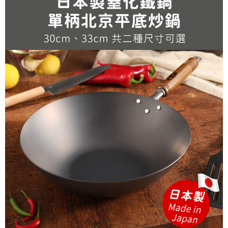
後付繳納相關費用。
※ 交易是否成功請以「AFTEE先享後付 」之結帳頁面顯示為準，若有關於
是否繳費成功／繳費後需取消欲退款等相關疑問，請聯繫「AFTEE先享後付
客戶支援中心」
https://netprotections.freshdesk.com/support/home
【注意事項】
１．透過由恩沛科技股份有限公司提供之「AFTEE先享後付」服務完成之交
易，需依本服務之必要範圍內提供個人資料，並將交易相關給付款項請求債
權轉讓予恩沛科技股份有限公司。
２．關於個人資料處理事宜，請瀏覽以下網址：
https://aftee.tw/terms/#terms3
３．未成年的使用者請事先徵得法定代理人或監護人之同意方可使用
「AFTEE先享後付」，若未經同意申辦者引起之損失，本公司不負相關責
任。
４．使用「AFTEE先享後付」時，將依據個別帳號之用戶狀況，依本公司即
時審查核予不同之上限額度；若仍有額度不足之情形，本公司將視審查結果
請求用戶進行身份認證。
５．嚴禁一人註冊多個帳號或使用他人資訊註冊。若發現惡意使用之情形，
恩沛科技股份有限公司將有權停止該用戶之使用額度並採取法律行動。