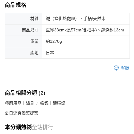
商品規格
材質
鐵（窒化熱處理）、手柄/天然木
商品尺寸
直徑33cmx長57cm(含把手)、鍋深約13cm
重量
約1270g
產地
日本
客服
商品相關分類 (2)
餐廚用品｜鍋具
鐵鍋｜鑄鐵鍋
夏日涼爽備菜提案
本分類熱銷
全站排行