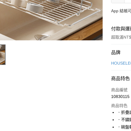
App 結
付款與運
超取滿NT$
付款方式
品牌
信用卡一
HOUSE
信用卡分
商品特色
3 期 
商品編號
合作金
超商取貨
10830115
華南商
LINE Pay
上海商
商品特色
國泰世
．折疊
Apple Pay
臺灣中
．不鏽
匯豐（
街口支付
．碗盤
聯邦商