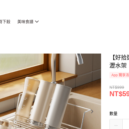
時下殺
美味食譜
【好拾
瀝水架
App 獨享
NT$999
NT$5
數量