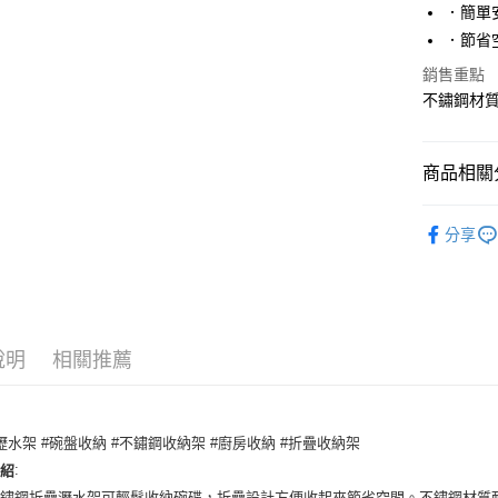
．簡單
元大商
悠遊付
．節省
玉山商
台新國
ATM付款
銷售重點
台灣樂
不鏽鋼材
貨到付款
商品相關分
運送方式
生活雜貨
全家取貨 
分享
每筆NT$8
7-11取貨
每筆NT$8
說明
相關推薦
宅配
每筆NT$1
貨到付款
瀝水架 #碗盤收納 #不鏽鋼收納架 #廚房收納 #折疊收納架
每筆NT$1
:
介紹
不鏽鋼折疊瀝水架可輕鬆收納碗碟，折疊設計方便收起來節省空間。不鏽鋼材質