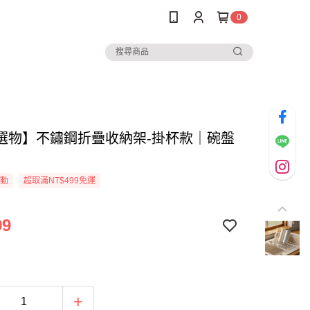
0
選物】不鏽鋼折疊收納架-掛杯款｜碗盤
活動
超取滿NT$499免運
99