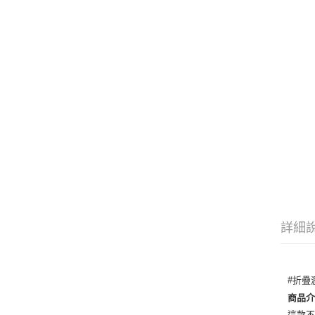
詳細
#折疊
商品
這款