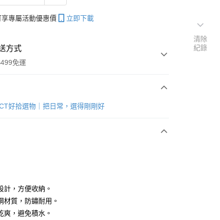
帳可享專屬活動優惠價
立即下載
清除
紀錄
送方式
499免運
次付款
LECT好拾選物｜把日常，選得剛剛好
期付款
0 利率 每期
NT$199
21家銀行
庫商業銀行
第一商業銀行
付款
業銀行
彰化商業銀行
業儲蓄銀行
台北富邦商業銀行
華商業銀行
兆豐國際商業銀行
設計，方便收納。
小企業銀行
台中商業銀行
鋼材質，防鏽耐用。
台灣）商業銀行
華泰商業銀行
乾爽，避免積水。
業銀行
遠東國際商業銀行