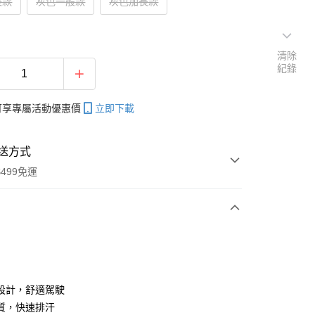
長款
灰色一般款
灰色加長款
清除
紀錄
帳可享專屬活動優惠價
立即下載
送方式
499免運
次付款
付款
設計，舒適駕駛
質，快速排汗