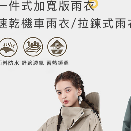
是否繳費成
每筆NT$1
付客戶支
貨到付款
【注意事
每筆NT$1
１．透過由
交易，需
求債權轉
２．關於
https://aft
３．未成
「AFTE
任。
４．使用「
即時審查
結果請求
５．嚴禁
形，恩沛
動。