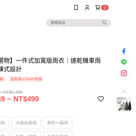
0
選物】一件式加寬版雨衣｜速乾機車雨
鍊式設計
活動
超取滿NT$499免運
~ NT$1,180
9 ~ NT$499
般款
卡其加長款
黑色一般款