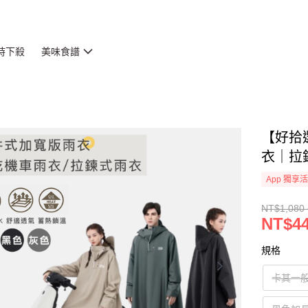
時下殺
美味食譜
【好拾
衣｜拉
App 獨享
NT$1,080 
NT$44
規格
卡其一