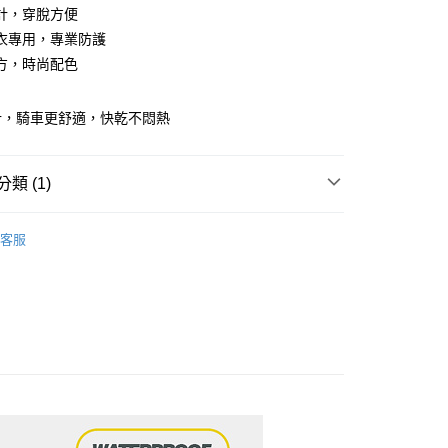
計，穿脫方便
衣專用，專業防護
方，時尚配色
享後付
計，騎車更舒適，快乾不悶熱
FTEE先享後付」】
先享後付是「在收到商品之後才付款」的支付方式。 讓您購物簡單
類 (1)
心！
：不需註冊會員、不需綁卡、不需儲值。
｜居家好物
：只要手機號碼，簡訊認證，即可結帳。
客服
：先確認商品／服務後，再付款。
EE先享後付」結帳流程】
方式選擇「AFTEE先享後付」後，將跳轉至「AFTEE先享後
付款
頁面，進行簡訊認證並確認金額後，即可完成結帳。
0，滿NT$499(含以上)免運費
成立數日內，您將收到繳費通知簡訊。
費通知簡訊後14天內，點擊此簡訊中的連結，可透過四大超商
網路銀行／等多元方式進行付款，方視為交易完成。
 付款
：結帳手續完成當下不需立刻繳費，但若您需要取消訂單，請聯
0，滿NT$499(含以上)免運費
的店家。未經商家同意取消之訂單仍視為有效，需透過AFTEE
繳納相關費用。
否成功請以「AFTEE先享後付 」之結帳頁面顯示為準，若有關於