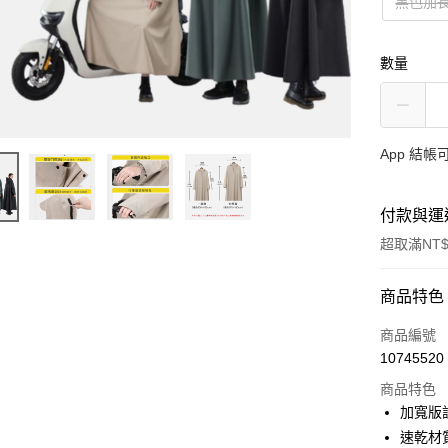
黑色加
數量
App 結
付款與運
超取滿NT$
付款方式
商品特色
信用卡一
商品編號
10745520
超商取貨
商品特色
LINE Pay
加寬版
速乾材
Apple Pay