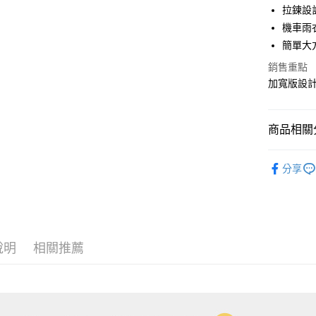
拉鍊設
街口支付
機車雨
簡單大
悠遊付
銷售重點
AFTEE先
加寬版設
相關說明
【關於「A
ATM付款
AFTEE
商品相關分
便利好安
貨到付款
１．簡單
生活雜貨
２．便利
分享
３．安心
運送方式
【「AFT
１．於結帳
全家取貨 
付」結帳
每筆NT$8
２．訂單
３．收到繳
說明
相關推薦
／ATM／
7-11取貨
※ 請注意
每筆NT$8
絡購買商品
先享後付
宅配
※ 交易是