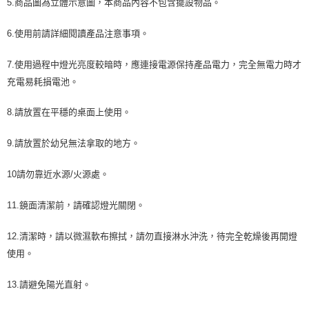
5.商品圖為立體示意圖，本商品內容不包含擺設物品。
6.使用前請詳細閱讀產品注意事項。
7.使用過程中燈光亮度較暗時，應連接電源保持產品電力，完全無電力時才
充電易耗損電池。
8.請放置在平穩的桌面上使用。
9.請放置於幼兒無法拿取的地方。
10請勿靠近水源/火源處。
11.鏡面清潔前，請確認燈光關閉。
12.清潔時，請以微濕軟布擦拭，請勿直接淋水沖洗，待完全乾燥後再開燈
使用。
13.請避免陽光直射。