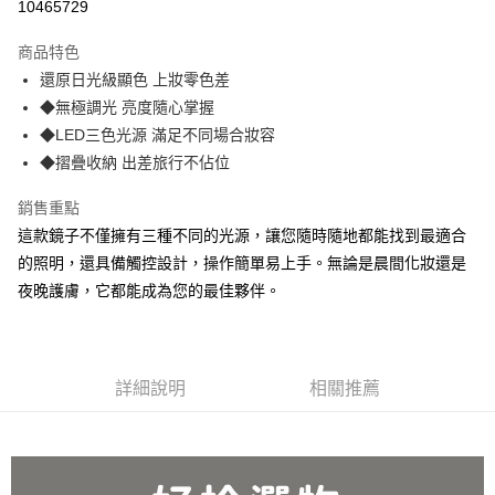
10465729
LINE Pay
商品特色
Apple Pay
還原日光級顯色 上妝零色差
◆無極調光 亮度隨心掌握
街口支付
◆LED三色光源 滿足不同場合妝容
悠遊付
◆摺疊收納 出差旅行不佔位
AFTEE先享後付
銷售重點
相關說明
這款鏡子不僅擁有三種不同的光源，讓您隨時隨地都能找到最適合
【關於「AFTEE先享後付」】
的照明，還具備觸控設計，操作簡單易上手。無論是晨間化妝還是
ATM付款
AFTEE先享後付是「在收到商品之後才付款」的支付方式。 讓您購物簡單
便利好安心！
夜晚護膚，它都能成為您的最佳夥伴。
貨到付款
１．簡單：不需註冊會員、不需綁卡、不需儲值。
２．便利：只要手機號碼，簡訊認證，即可結帳。
３．安心：先確認商品／服務後，再付款。
運送方式
詳細說明
相關推薦
【「AFTEE先享後付」結帳流程】
全家取貨 付款
１．於結帳方式選擇「AFTEE先享後付」後，將跳轉至「AFTEE先享後付」
每筆NT$80，滿NT$499(含以上)免運費
結帳頁面，進行簡訊認證並確認金額後，即可完成結帳。
２．訂單成立數日內，您將收到繳費通知簡訊。
7-11取貨 付款
３．收到繳費通知簡訊後14天內，點擊此簡訊中的連結，可透過四大超商／
ATM／網路銀行／等多元方式進行付款，方視為交易完成。