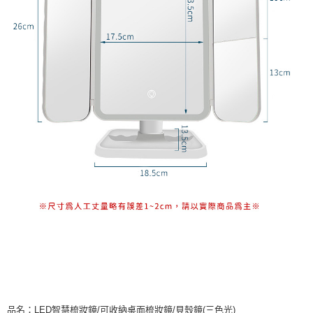
品名：LED智慧梳妝鏡/可收納桌面梳妝鏡/貝殼鏡(三色光)