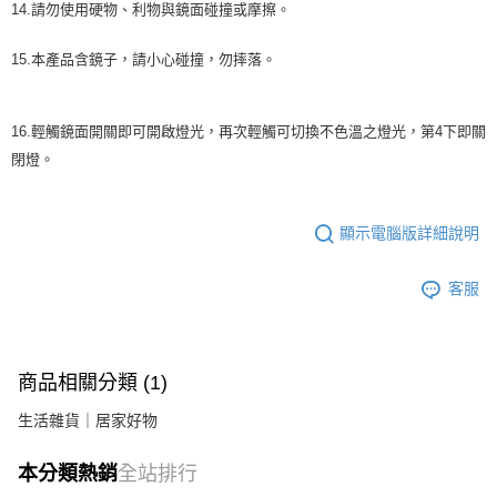
14.請勿使用硬物、利物與鏡面碰撞或摩擦。
15.本產品含鏡子，請小心碰撞，勿摔落。
16.輕觸鏡面開關即可開啟燈光，再次輕觸可切換不色溫之燈光，第4下即關
閉燈。
顯示電腦版詳細說明
客服
商品相關分類 (1)
生活雜貨｜居家好物
本分類熱銷
全站排行