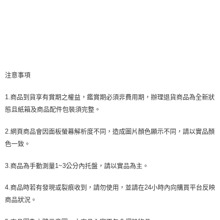
注意事項
1.商品到貨享有賞期之權益，鑑賞期必須非費用期，辦理退貨商品為全新狀
態且紙箱及商品配件包裝須完整。
2.網頁商品會因面板螢幕解析度不同，造成圖片顏色顯示不同，請以實品顏
色一致。
3.商品為手動測量1~3公分內托盤，請以實品為主。
4.商品時若有發現或裂痕收到，請勿使用，並請在24小時內向購買平台反映
商品狀況。