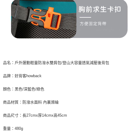
品名：戶外運動輕量防潑水雙肩包/登山大容量透氣減壓後背包
品牌：好背客howback
顏色：黑色/深藍色/綠色
商品材質：防潑水面料 內裏滌綸
商品尺寸：長27cmx厚14cmx高45cm
重量：480g