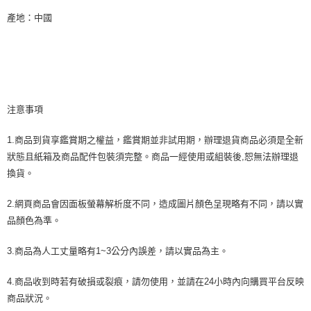
產地：中國
注意事項
1.商品到貨享鑑賞期之權益，鑑賞期並非試用期，辦理退貨商品必須是全新
狀態且紙箱及商品配件包裝須完整。商品一經使用或組裝後,恕無法辦理退
換貨。
2.網頁商品會因面板螢幕解析度不同，造成圖片顏色呈現略有不同，請以實
品顏色為準。
3.商品為人工丈量略有1~3公分內誤差，請以實品為主。
4.商品收到時若有破損或裂痕，請勿使用，並請在24小時內向購買平台反映
商品狀況。