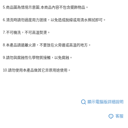
5.商品圖為情境示意圖,本商品內容不包含擺飾物品。
6.清洗時請勿過度用力搓揉，以免造成脫線或用清水擦拭即可。
7.不可機洗，不可高溫熨燙。
8.本產品請遠離火源，不要放在火旁邊或高溫的地方。
9.請勿與腐蝕性化學物質接觸，以免腐蝕。
10.請勿使用本產品做其它非原用途使用。
顯示電腦版詳細說明
客服