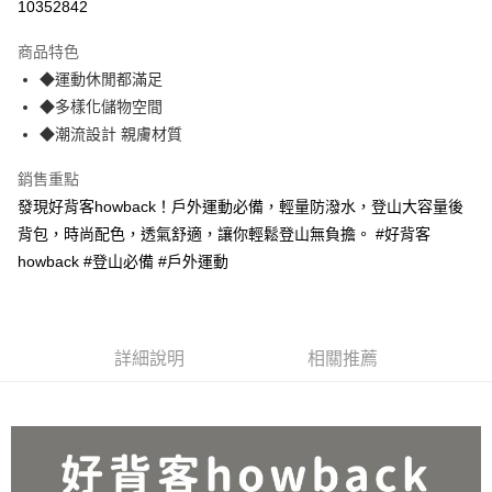
10352842
3 期 0 利率 每期
NT$199
21家銀行
商品特色
合作金庫商業銀行
第一商業銀行
超商取貨付款
◆運動休閒都滿足
華南商業銀行
彰化商業銀行
◆多樣化儲物空間
ATM付款
上海商業儲蓄銀行
台北富邦商業銀行
國泰世華商業銀行
兆豐國際商業銀行
◆潮流設計 親膚材質
貨到付款
臺灣中小企業銀行
台中商業銀行
銷售重點
匯豐（台灣）商業銀行
華泰商業銀行
聯邦商業銀行
遠東國際商業銀行
運送方式
發現好背客howback！戶外運動必備，輕量防潑水，登山大容量後
元大商業銀行
永豐商業銀行
背包，時尚配色，透氣舒適，讓你輕鬆登山無負擔。 #好背客
全家取貨 付款
玉山商業銀行
星展（台灣）商業銀行
howback #登山必備 #戶外運動
每筆NT$80，滿NT$499(含以上)免運費
台新國際商業銀行
中國信託商業銀行
台灣樂天信用卡公司
7-11取貨 付款
每筆NT$80，滿NT$499(含以上)免運費
詳細說明
相關推薦
宅配
每筆NT$100，滿NT$499(含以上)免運費
貨到付款
每筆NT$150，滿NT$2,000(含以上)免運費