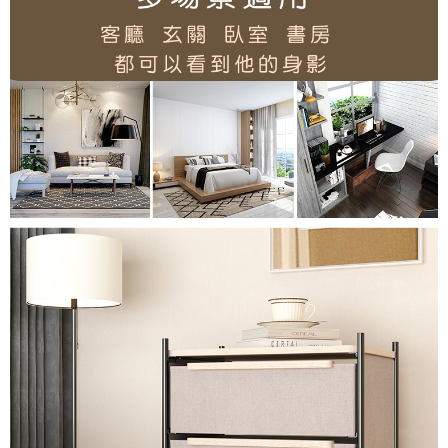
後付繳納相關費用。
※ 交易是否成功請以「AFTEE先享後付 」之結帳頁面顯示為準，若有關於
是否繳費成功／繳費後需取消欲退款等相關疑問，請聯繫「AFTEE先享後付
客戶支援中心」
https://netprotections.freshdesk.com/support/home
【注意事項】
１．透過由恩沛科技股份有限公司提供之「AFTEE先享後付」服務完成之交
易，需依本服務之必要範圍內提供個人資料，並將交易相關給付款項請求債
權轉讓予恩沛科技股份有限公司。
２．關於個人資料處理事宜，請瀏覽以下網址：
https://aftee.tw/terms/#terms3
３．未成年的使用者請事先徵得法定代理人或監護人之同意方可使用
「AFTEE先享後付」，若未經同意申辦者引起之損失，本公司不負相關責
任。
４．使用「AFTEE先享後付」時，將依據個別帳號之用戶狀況，依本公司即
時審查核予不同之上限額度；若仍有額度不足之情形，本公司將視審查結果
請求用戶進行身份認證。
５．嚴禁一人註冊多個帳號或使用他人資訊註冊。若發現惡意使用之情形，
恩沛科技股份有限公司將有權停止該用戶之使用額度並採取法律行動。