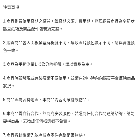
注意事項
1.商品到貨使用賞期之權益，鑑賞期必須非費用期，辦理退貨商品為全新狀
態且紙箱及商品配件包裝須完整。
2.網頁商品會因面板螢幕解析度不同，導致圖片顏色顯示不同，請與實體顏
色一致。
3.商品為手動測量1~3公分內托盤，請以實品為主。
4.商品時若發現或有裂痕請不要使用，並請在24小時內向購買平台反映商品
狀況。
5.商品圖為姿勢地圖，本商品內容明確擺設物品。
6.本商品需自行合作，無到府安裝服務，若遇到任何合作問題請諮詢，請勿
硬拼商品，若造成任何損壞概不負責。
7.商品拆封後請先依序檢查零件完整是否無缺。