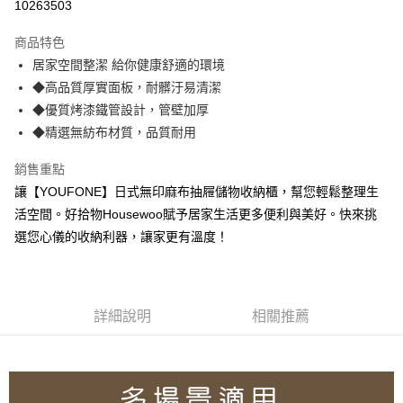
10263503
Apple Pay
商品特色
街口支付
居家空間整潔 給你健康舒適的環境
◆高品質厚實面板，耐髒汙易清潔
悠遊付
◆優質烤漆鐵管設計，管壁加厚
AFTEE先享後付
◆精選無紡布材質，品質耐用
相關說明
銷售重點
【關於「AFTEE先享後付」】
ATM付款
AFTEE先享後付是「在收到商品之後才付款」的支付方式。 讓您購物簡單
讓【YOUFONE】日式無印麻布抽屜儲物收納櫃，幫您輕鬆整理生
便利好安心！
活空間。好拾物Housewoo賦予居家生活更多便利與美好。快來挑
貨到付款
１．簡單：不需註冊會員、不需綁卡、不需儲值。
２．便利：只要手機號碼，簡訊認證，即可結帳。
選您心儀的收納利器，讓家更有溫度！
３．安心：先確認商品／服務後，再付款。
運送方式
【「AFTEE先享後付」結帳流程】
宅配
１．於結帳方式選擇「AFTEE先享後付」後，將跳轉至「AFTEE先享後付」
每筆NT$100，滿NT$499(含以上)免運費
結帳頁面，進行簡訊認證並確認金額後，即可完成結帳。
詳細說明
相關推薦
２．訂單成立數日內，您將收到繳費通知簡訊。
貨到付款
３．收到繳費通知簡訊後14天內，點擊此簡訊中的連結，可透過四大超商／
ATM／網路銀行／等多元方式進行付款，方視為交易完成。
每筆NT$150，滿NT$2,000(含以上)免運費
※ 請注意：結帳手續完成當下不需立刻繳費，但若您需要取消訂單，請聯絡
購買商品的店家。未經商家同意取消之訂單仍視為有效，需透過AFTEE先享