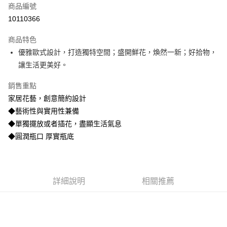
商品編號
信用卡分期付款
10110366
3 期 0 利率 每期
NT$139
21家銀行
商品特色
合作金庫商業銀行
第一商業銀行
LINE Pay
優雅歐式設計，打造獨特空間；盛開鮮花，煥然一新；好拾物，
華南商業銀行
彰化商業銀行
讓生活更美好。
Apple Pay
上海商業儲蓄銀行
台北富邦商業銀行
國泰世華商業銀行
兆豐國際商業銀行
街口支付
銷售重點
臺灣中小企業銀行
台中商業銀行
家居花藝，創意簡約設計
匯豐（台灣）商業銀行
華泰商業銀行
悠遊付
聯邦商業銀行
遠東國際商業銀行
◆藝術性與實用性兼備
元大商業銀行
永豐商業銀行
AFTEE先享後付
◆單獨擺放或者插花，盡顯生活氣息
玉山商業銀行
星展（台灣）商業銀行
相關說明
◆圓潤瓶口 厚實瓶底
台新國際商業銀行
中國信託商業銀行
【關於「AFTEE先享後付」】
台灣樂天信用卡公司
ATM付款
AFTEE先享後付是「在收到商品之後才付款」的支付方式。 讓您購物簡單
便利好安心！
貨到付款
１．簡單：不需註冊會員、不需綁卡、不需儲值。
詳細說明
相關推薦
２．便利：只要手機號碼，簡訊認證，即可結帳。
３．安心：先確認商品／服務後，再付款。
運送方式
【「AFTEE先享後付」結帳流程】
宅配
１．於結帳方式選擇「AFTEE先享後付」後，將跳轉至「AFTEE先享後付」