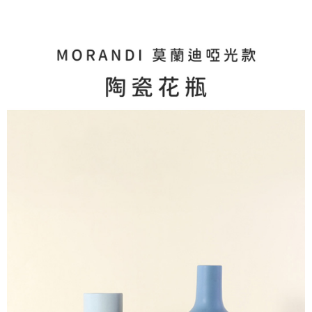
每筆NT$100，滿NT$499(含以上)免運費
結帳頁面，進行簡訊認證並確認金額後，即可完成結帳。
２．訂單成立數日內，您將收到繳費通知簡訊。
貨到付款
３．收到繳費通知簡訊後14天內，點擊此簡訊中的連結，可透過四大超商／
ATM／網路銀行／等多元方式進行付款，方視為交易完成。
每筆NT$150，滿NT$2,000(含以上)免運費
※ 請注意：結帳手續完成當下不需立刻繳費，但若您需要取消訂單，請聯絡
購買商品的店家。未經商家同意取消之訂單仍視為有效，需透過AFTEE先享
後付繳納相關費用。
※ 交易是否成功請以「AFTEE先享後付 」之結帳頁面顯示為準，若有關於
是否繳費成功／繳費後需取消欲退款等相關疑問，請聯繫「AFTEE先享後付
客戶支援中心」
https://netprotections.freshdesk.com/support/home
【注意事項】
１．透過由恩沛科技股份有限公司提供之「AFTEE先享後付」服務完成之交
易，需依本服務之必要範圍內提供個人資料，並將交易相關給付款項請求債
權轉讓予恩沛科技股份有限公司。
２．關於個人資料處理事宜，請瀏覽以下網址：
https://aftee.tw/terms/#terms3
３．未成年的使用者請事先徵得法定代理人或監護人之同意方可使用
「AFTEE先享後付」，若未經同意申辦者引起之損失，本公司不負相關責
任。
４．使用「AFTEE先享後付」時，將依據個別帳號之用戶狀況，依本公司即
時審查核予不同之上限額度；若仍有額度不足之情形，本公司將視審查結果
請求用戶進行身份認證。
５．嚴禁一人註冊多個帳號或使用他人資訊註冊。若發現惡意使用之情形，
恩沛科技股份有限公司將有權停止該用戶之使用額度並採取法律行動。