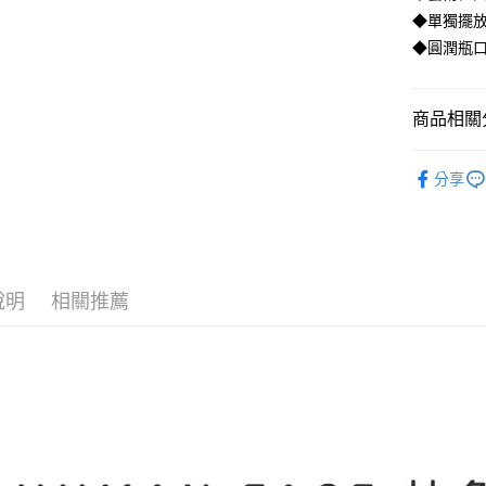
匯豐（
◆單獨擺
悠遊付
聯邦商
◆圓潤瓶口
元大商
AFTEE先
玉山商
相關說明
台新國
商品相關分
【關於「A
台灣樂
ATM付款
AFTEE
便利好安
生活雜貨
貨到付款
１．簡單
分享
２．便利
３．安心
運送方式
【「AFT
１．於結帳
宅配
付」結帳
說明
相關推薦
每筆NT$1
２．訂單
３．收到繳
／ATM／
貨到付款
※ 請注意
每筆NT$1
絡購買商品
先享後付
※ 交易是
是否繳費成
付客戶支