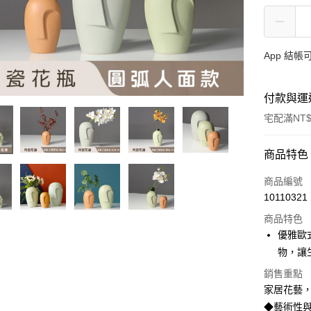
App 結
付款與運
宅配滿NT$
付款方式
商品特色
信用卡一
商品編號
10110321
信用卡分
商品特色
3 期 
優雅歐
合作金
物，讓
LINE Pay
華南商
銷售重點
Apple Pay
上海商
家居花藝
國泰世
街口支付
◆藝術性
臺灣中