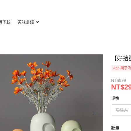
時下殺
美味食譜
【好拾
App 獨享
NT$999
NT$29
規格
灰綠大
數量