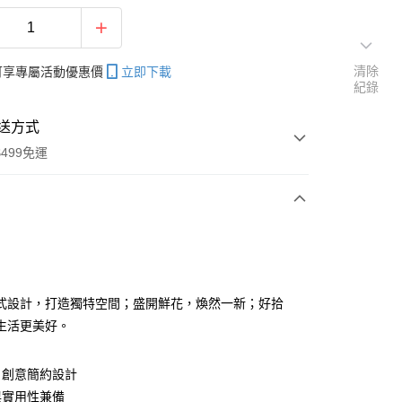
清除
帳可享專屬活動優惠價
立即下載
紀錄
送方式
499免運
次付款
期付款
0 利率 每期
NT$99
21家銀行
式設計，打造獨特空間；盛開鮮花，煥然一新；好拾
庫商業銀行
第一商業銀行
生活更美好。
業銀行
彰化商業銀行
業儲蓄銀行
台北富邦商業銀行
，創意簡約設計
華商業銀行
兆豐國際商業銀行
與實用性兼備
小企業銀行
台中商業銀行