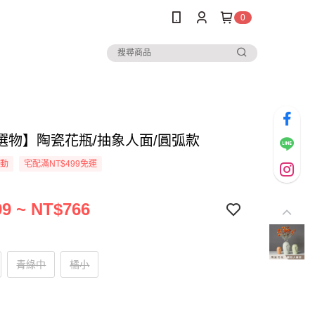
0
選物】陶瓷花瓶/抽象人面/圓弧款
活動
宅配滿NT$499免運
9 ~ NT$766
青綠中
橘小