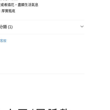
台灣）商業銀行
華泰商業銀行
放或者插花，盡顯生活氣息
業銀行
遠東國際商業銀行
 厚實瓶底
業銀行
永豐商業銀行
享後付
業銀行
星展（台灣）商業銀行
際商業銀行
中國信託商業銀行
類 (1)
FTEE先享後付」】
天信用卡公司
先享後付是「在收到商品之後才付款」的支付方式。 讓您購物簡單
心！
｜傢飾寢具
：不需註冊會員、不需綁卡、不需儲值。
客服
：只要手機號碼，簡訊認證，即可結帳。
：先確認商品／服務後，再付款。
EE先享後付」結帳流程】
方式選擇「AFTEE先享後付」後，將跳轉至「AFTEE先享後
頁面，進行簡訊認證並確認金額後，即可完成結帳。
00，滿NT$499(含以上)免運費
成立數日內，您將收到繳費通知簡訊。
費通知簡訊後14天內，點擊此簡訊中的連結，可透過四大超商
網路銀行／等多元方式進行付款，方視為交易完成。
：結帳手續完成當下不需立刻繳費，但若您需要取消訂單，請聯
50，滿NT$2,000(含以上)免運費
的店家。未經商家同意取消之訂單仍視為有效，需透過AFTEE
繳納相關費用。
否成功請以「AFTEE先享後付 」之結帳頁面顯示為準，若有關於
功／繳費後需取消欲退款等相關疑問，請聯繫「AFTEE先享後
援中心」
https://netprotections.freshdesk.com/support/home