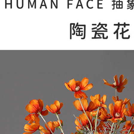
【注意事
１．透過由
交易，需
求債權轉
２．關於
https://aft
３．未成
「AFTE
任。
４．使用「
即時審查
結果請求
５．嚴禁
形，恩沛
動。